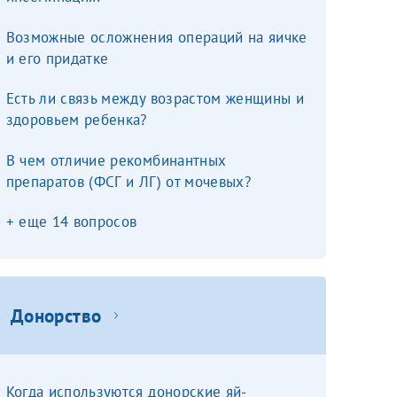
Возможные осложнения операций на яичке
и его придатке
Есть ли связь между возрастом женщины и
здоровьем ребенка?
аться на прием
В чем отличие рекомбинантных
препаратов (ФСГ и ЛГ) от мочевых?
Для предоставления в налоговые органы Российской Федерации, выписать ее на имя:
+ еще 14 вопросов
Донорство
Когда используются донорские яй­