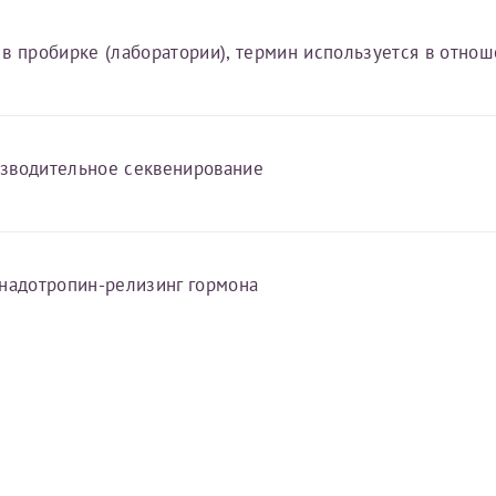
 в пробирке (лаборатории), термин используется в отно
зводительное секвенирование
онадотропин-релизинг гормона