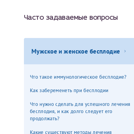
Вы можете оформить справку как для с
своим родителям).
Электронная почта*
Я подтверждаю,
Часто задаваемые вопросы
Справка готовится
стр
готового документа
из
Номер телефона*
выполняются
. Пожалу
Мужское и женское бесплодие
После отправки заявки вы 
«
Заявка на справку пр
Номер медицинской
Что такое иммунологическое бесплодие?
уточнения информации
Как забеременеть при бесплодии
Что нужно сделать для успешного лечения
Сдать спермог
Заявление
бесплодия, и как долго следует его
продолжать?
Выберите специально
Прошу выдать справку
Какие существуют методы лечения