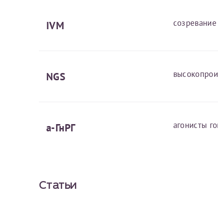
созревание
IVM
высокопрои
NGS
агонисты г
а-ГнРГ
Статьи