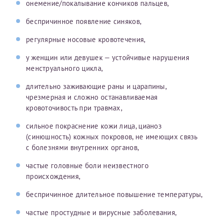
онемение/покалывание кончиков пальцев,
беспричинное появление синяков,
Получение справки
регулярные носовые кровотечения,
Лично в кассе центра
у женщин или девушек — устойчивые нарушения
менструального цикла,
Прислать на эл. почту
длительно заживающие раны и царапины,
Направить справку сразу в ИФНС
чрезмерная и сложно останавливаемая
(упрощенный порядок возврата НДФЛ с 2024 г.)
кровоточивость при травмах,
сильное покраснение кожи лица, цианоз
(синюшность) кожных покровов, не имеющих связь
Телефон*
с болезнями внутренних органов,
частые головные боли неизвестного
происхождения,
Электронная почта*
беспричинное длительное повышение температуры,
частые простудные и вирусные заболевания,
скан 2-3 страниц паспорта пациента и