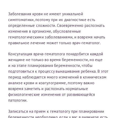
Заболевания крови не имеют уникальной
Принимаю условия
Соглашения на обработку
Отчество*
симптоматики, поэтому при их диагностике есть
персональных данных
определенные сложности. Своевременно распознать
изменения в организме, обусловленные
Записаться на прием
Дата рождения*
гематологическими заболеваниями, и вовремя начать
правильное лечение может только врач-гематолог.
Консультация врача-гематолога понадобится каждой
женщине не только во время беременности, но еще
и на этапе планирования беременности, чтобы
Для предоставления в налоговые органы Российской
подготовиться к процессу вынашивания ребенка. В этот
Федерации, выписать ее на имя:
период наблюдается много изменений в клиническом
анализе крови и коагулограмме, поэтому важно
Фамилия*
вовремя заметить и распознать нормальные
физиологические изменения от развивающейся
патологии.
Имя*
Записаться на прием к гематологу при планировании
беременности необходимо, если у вас в анамнезе есть