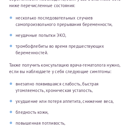
ниже перечисленные состояния:
Отчество*
несколько последовательных случаев
самопроизвольного прерывания беременности,
ИНН Налогоплательщика*
неудачные попытки ЭКО,
тромбофлебиты во время предшествующих
налогоплательщик, тот, кто будет получать вычет - ФИО
беременностей.
налогоплательщика
Также получить консультацию врача-гематолога нужно,
если вы наблюдаете у себя следующие симптомы:
За год/годы
внезапно появившаяся слабость, быстрая
утомляемость, хроническая усталость,
2022
2023
ухудшение или потеря аппетита, снижение веса,
2024
бледность кожи,
2025
повышенная потливость,