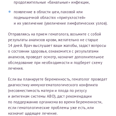
продолжительные «банальные» инфекции,
налогоплательщика* (основной разворот с фотографией,
вашими данными и местом выдачи)
появление в области шеи, паховой или
подмышечной областях «припухлостей»
и их увеличение (увеличение лимфатических узлов).
Отправляясь на прием гематолога, возьмите с собой
результаты анализов крови, желательно не старше
14 дней. Врач выслушает ваши жалобы, задаст вопросы
о состоянии здоровья, ознакомится с результатами
анализов, проведет осмотр, назначит дополнительное
обследование при необходимости и подберет схему
лечения.
Если вы планируете беременность, гематолог проведет
диагностику иммуногематологического конфликта
(несовместимость матери и плода по резусу
и антигенам системы АВО), даст рекомендации
по поддержанию организма во время беременности,
если гематологические проблемы уже есть, или
назначит щадящее лечение.
Нажимая кнопку "Отправить" соглашаюсь с
Политикой