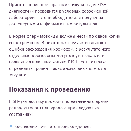
Приготовление препаратов из эякулята для FISH-
диагностики проводится в условиях современной
лаборатории — это необходимо для получения
Принимаю условия
Соглашения на обработку
Отчество*
достоверных и информативных результатов.
персональных данных
В норме сперматозоиды должны нести по одной копии
Записаться на прием
Дата рождения*
всех хромосом. В некоторых случаях возникают
ошибки расхождения хромосом, в результате чего
отдельные хромосомы могут отсутствовать или
появляться в лишних копиях. FISH-тест позволяет
определить процент таких аномальных клеток в
эякуляте.
Для предоставления в налоговые органы Российской
Федерации, выписать ее на имя:
Показания к проведению
Фамилия*
FISH-диагностику проводят по назначению врача-
репродуктолога или уролога при следующих
состояниях:
Имя*
бесплодие неясного происхождения;