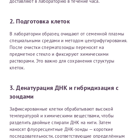
доставляют в лабораторию в течение часа.
Получение справки
2. Подготовка клеток
Лично в кассе центра
В лаборатории образец очищают от семенной плазмы
специальными средами и методом центрифугирования.
Прислать на эл. почту
После очистки сперматозоиды переносят на
предметное стекло и фиксируют химическими
Направить справку сразу в ИФНС
растворами. Это важно для сохранения структуры
(упрощенный порядок возврата НДФЛ с 2024 г.)
клеток.
3. Денатурация ДНК и гибридизация с
Телефон*
зондами
Зафиксированные клетки обрабатывают высокой
Электронная почта*
температурой и химическими веществами, чтобы
разделить двойные спирали ДНК на нити. Затем
наносят флуоресцентные ДНК-зонды — короткие
скан 2-3 страниц паспорта пациента и
последовательности, соответствующие определённым