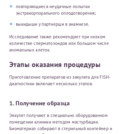
повторяющиеся неудачные попытки
Отчество*
экстракорпорального оплодотворения;
выкидыши у партнерши в анамнезе.
ИНН Налогоплательщика*
Исследование также рекомендуют при низком
количестве сперматозоидов или большом числе
налогоплательщик, тот, кто будет получать вычет - ФИО
аномальных клеток.
налогоплательщика
Этапы оказания процедуры
Приготовление препаратов из эякулята для FISH-
За год/годы
диагностики включает несколько этапов.
2022
2023
1. Получение образца
2024
Эякулят получают в специально оборудованном
2025
помещении клиники методом мастурбации.
Биоматериал собирают в стерильный контейнер и