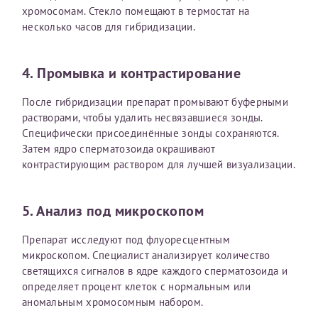
налогоплательщика* (основной разворот с фотографией,
хромосомам. Стекло помещают в термостат на
вашими данными и местом выдачи)
несколько часов для гибридизации.
4. Промывка и контрастирование
После гибридизации препарат промывают буферными
растворами, чтобы удалить несвязавшиеся зонды.
Специфически присоединённые зонды сохраняются.
Затем ядро сперматозоида окрашивают
контрастирующим раствором для лучшей визуализации.
5. Анализ под микроскопом
Препарат исследуют под флуоресцентным
микроскопом. Специалист анализирует количество
светящихся сигналов в ядре каждого сперматозоида и
определяет процент клеток с нормальным или
аномальным хромосомным набором.
Нажимая кнопку "Отправить" соглашаюсь с
Политикой