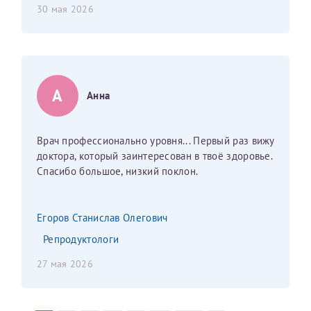
30 мая 2026
конфиденциальности
Я подтверждаю свое согласие на передачу указанной мной
информации в электронной форме (в том числе персональных
данных) по открытым каналам связи сети Интернет.
А
Анна
Врач профессионально уровня... Первый раз вижу
доктора, который заинтересован в твоё здоровье.
Спасибо большое, низкий поклон.
Егоров Станислав Олегович
Репродуктологи
27 мая 2026