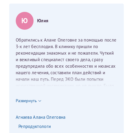
налогоплательщика* (основной разворот с фотографией,
вашими данными и местом выдачи)
Ю
Юлия
Обратились к Алане Олеговне за помощью после
3-х лет бесплодия​. В клинику пришли по
рекомендации знакомых и не пожалели. Чуткий
и вежливый специалист своего дела, сразу
предупредила обо всех особенностях и нюансах
нашего лечения, составили план действий и
начали наш путь. Перед ЭКО​ были попытки
искусственной инсеминации​, но не вышло. Было
проведено ЭКО+ИКСИ с дальнейшим
криопереносом по ОМС, получилось с первой
Развернуть
попытки. Сейчас наше маленькое счастье сопит
под боком. Огромное спасибо Алане Олеговне за
Агнаева Алана Олеговна
сына.
Репродуктологи
Нажимая кнопку "Отправить" соглашаюсь с
Политикой