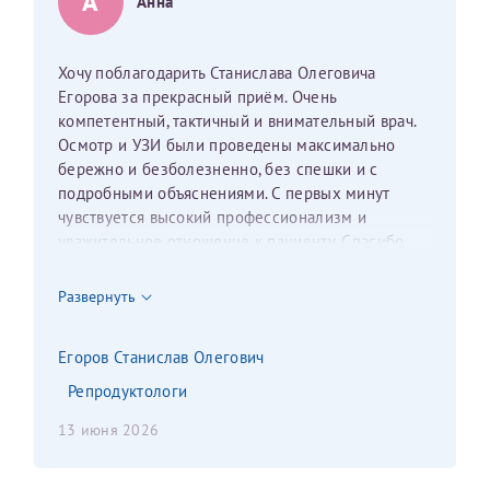
А
Анна
Получение справки
Хочу поблагодарить Станислава Олеговича
Егорова за прекрасный приём. Очень
Лично в кассе центра
компетентный, тактичный и внимательный врач.
Осмотр и УЗИ были проведены максимально
Прислать на эл. почту
бережно и безболезненно, без спешки и с
подробными объяснениями. С первых минут
Направить справку сразу в ИФНС
чувствуется высокий профессионализм и
(упрощенный порядок возврата НДФЛ с 2024 г.)
уважительное отношение к пациенту. Спасибо
большое за чуткость, деликатность и комфортную
атмосферу на приёме!
Развернуть
Телефон*
Егоров Станислав Олегович
Репродуктологи
Электронная почта*
13 июня 2026
скан 2-3 страниц паспорта пациента и