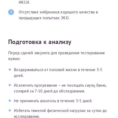
ИКСИ.
налогоплательщика* (основной разворот с фотографией,
вашими данными и местом выдачи)
Отсутствие эмбрионов хорошего качества в
предыдущих попытках ЭКО.
Подготовка к анализу
Перед сдачей эякулята для проведения тестирования
нужно:
Воздерживаться от половой жизни в течение 3-5
дней.
Исключить прогревание – не посещать сауну, баню,
солярий за 7-10 дней до обследования.
Не принимать алкоголь в течение 3-5 дней.
Избегать тяжелой физической нагрузки за сутки до
исследования.
Нажимая кнопку "Отправить" соглашаюсь с
Политикой