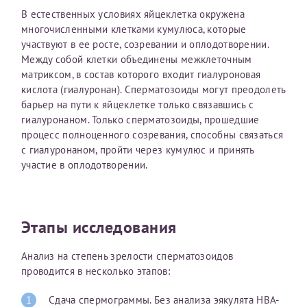
В естественных условиях яйцеклетка окружена
многочисленными клетками кумулюса, которые
участвуют в ее росте, созревании и оплодотворении.
Принимаю условия
Соглашения на обработку
Отчество*
персональных данных
Между собой клетки объединены межклеточным
матриксом, в состав которого входит гиалуроновая
кислота (гиалуронан). Сперматозоиды могут преодолеть
Записаться на прием
Дата рождения*
барьер на пути к яйцеклетке только связавшись с
гиалуронаном. Только сперматозоиды, прошедшие
процесс полноценного созревания, способны связаться
с гиалуронаном, пройти через кумулюс и принять
участие в оплодотворении.
Для предоставления в налоговые органы Российской
Федерации, выписать ее на имя:
Этапы исследования
Фамилия*
Анализ на степень зрелости сперматозоидов
проводится в несколько этапов:
Имя*
Сдача спермограммы. Без анализа эякулята HBA-