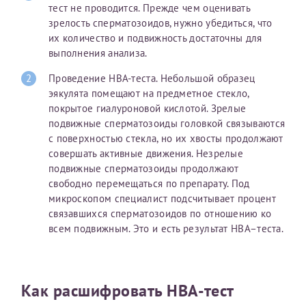
тест не проводится. Прежде чем оценивать
Отчество*
зрелость сперматозоидов, нужно убедиться, что
их количество и подвижность достаточны для
выполнения анализа.
ИНН Налогоплательщика*
Проведение HBA-теста. Небольшой образец
эякулята помещают на предметное стекло,
покрытое гиалуроновой кислотой. Зрелые
налогоплательщик, тот, кто будет получать вычет - ФИО
подвижные сперматозоиды головкой связываются
налогоплательщика
с поверхностью стекла, но их хвосты продолжают
совершать активные движения. Незрелые
подвижные сперматозоиды продолжают
За год/годы
свободно перемещаться по препарату. Под
микроскопом специалист подсчитывает процент
2022
связавшихся сперматозоидов по отношению ко
всем подвижным. Это и есть результат НВА–теста.
2023
2024
2025
Как расшифровать HBA-тест