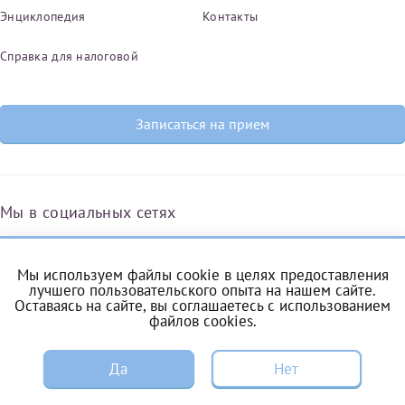
Энциклопедия
Контакты
Справка для налоговой
Записаться на прием
Мы в социальных сетях
Мы используем файлы cookie в целях предоставления
Вконтакте
Одноклассники
Яндекс.Дзен
Telegram
Max
лучшего пользовательского опыта на нашем сайте.
Оставаясь на сайте, вы соглашаетесь с
использованием
файлов cookies
.
ЗАПИСЬ
Комендантский проспект, 53/1A
Да
Нет