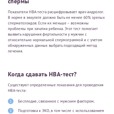
спермы
Получение справки
Показатели HBA-теста расшифровывает врач-андролог.
В норме в эякуляте должно быть не менее 60% зрелых
сперматозоидов. Если их меньше – возможны
Лично в кассе центра
проблемы при зачатии ребенка. Этот тест помогает
выявить нарушения фертильности у мужчин с
Прислать на эл. почту
относительно нормальной спермограммой и с учетом
обнаруженных данных выбрать подходящий метод
Направить справку сразу в ИФНС
лечения.
(упрощенный порядок возврата НДФЛ с 2024 г.)
Когда сдавать HBA-тест?
Телефон*
Существуют определенные показания для проведения
HBA-теста:
Электронная почта*
Бесплодие, связанное с мужским фактором.
Подготовка к ЭКО, в том числе с использованием
скан 2-3 страниц паспорта пациента и