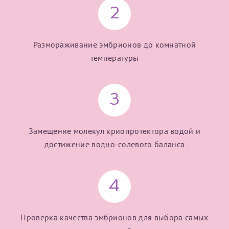
2
Отчество*
Размораживание эмбрионов до комнатной
ИНН Налогоплательщика*
температуры
налогоплательщик, тот, кто будет получать вычет - ФИО
налогоплательщика
3
Замещение молекул криопротектора водой и
За год/годы
достижение водно-солевого баланса
2022
2023
4
2024
2025
Проверка качества эмбрионов для выбора самых