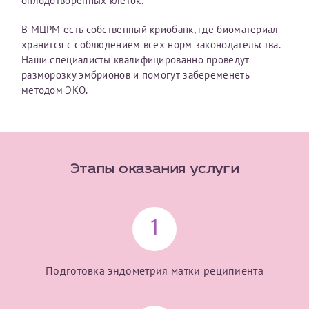
оплодотворенных клеток.
В МЦРМ есть собственный криобанк, где биоматериал
хранится с соблюдением всех норм законодательства.
Принимаю условия
Соглашения на обработку
Отчество*
персональных данных
Наши специалисты квалифицированно проведут
разморозку эмбрионов и помогут забеременеть
методом ЭКО.
Записаться на прием
Дата рождения*
Этапы оказания услуги
Для предоставления в налоговые органы Российской
Федерации, выписать ее на имя:
1
Фамилия*
Подготовка эндометрия матки реципиента
Имя*