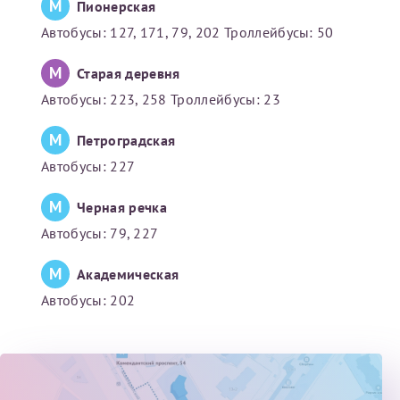
М
Пионерская
Автобусы: 127, 171, 79, 202 Троллейбусы: 50
Получение справки
М
Старая деревня
Лично в кассе центра
Автобусы: 223, 258 Троллейбусы: 23
Прислать на эл. почту
М
Петроградская
Направить справку сразу в ИФНС
Автобусы: 227
(упрощенный порядок возврата НДФЛ с 2024 г.)
М
Черная речка
Автобусы: 79, 227
Телефон*
М
Академическая
Автобусы: 202
Электронная почта*
скан 2-3 страниц паспорта пациента и