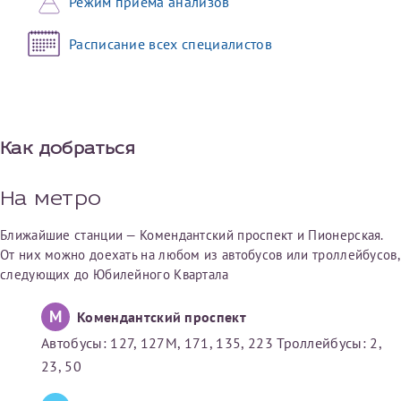
Режим приёма анализов
Отчество*
Расписание всех специалистов
ИНН Налогоплательщика*
налогоплательщик, тот, кто будет получать вычет - ФИО
Как добраться
налогоплательщика
На метро
Ближайшие станции — Комендантский проспект и Пионерская.
За год/годы
От них можно доехать на любом из автобусов или троллейбусов,
следующих до Юбилейного Квартала
2022
2023
М
Комендантский проспект
2024
Автобусы: 127, 127М, 171, 135, 223 Троллейбусы: 2,
2025
23, 50