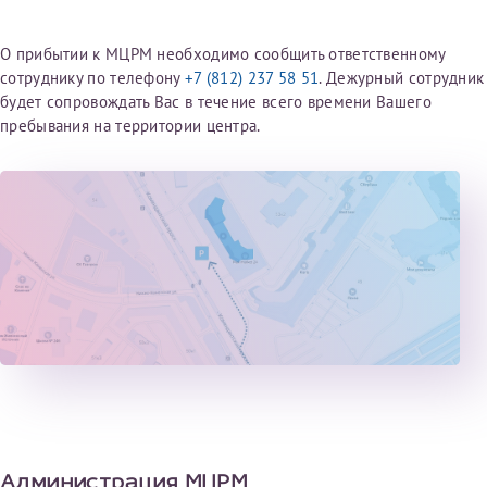
конфиденциальности
О прибытии к МЦРМ необходимо сообщить ответственному
Я подтверждаю свое согласие на передачу указанной мной
информации в электронной форме (в том числе персональных
сотруднику по телефону
+7 (812) 237 58 51
. Дежурный сотрудник
данных) по открытым каналам связи сети Интернет.
будет сопровождать Вас в течение всего времени Вашего
пребывания на территории центра.
Администрация МЦРМ