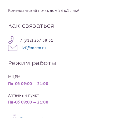
Комендантский пр-кт, дом 53 к.1 лит.А
Принимаю условия
Соглашения на обработку
Отчество*
персональных данных
Как связаться
Записаться на прием
Дата рождения*
+7 (812) 237 58 51
ivf@mcrm.ru
Режим работы
Для предоставления в налоговые органы Российской
Федерации, выписать ее на имя:
МЦРМ
Пн-Сб 09:00 — 21:00
Фамилия*
Аптечный пункт
Пн-Сб 09:00 — 21:00
Имя*