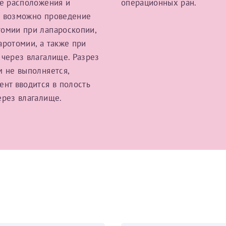
ее расположения и
операционных ран.
 возможно проведение
омии при лапароскопии,
Получение справки
аротомии, а также при
 через влагалище. Разрез
Лично в кассе центра
м не выполняется,
ент вводится в полость
Прислать на эл. почту
ерез влагалище.
Направить справку сразу в ИФНС
(упрощенный порядок возврата НДФЛ с 2024 г.)
Электронная почта*