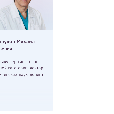
ршунов Михаил
ьевич
ч акушер-гинеколог
шей категории, доктор
ицинских наук, доцент