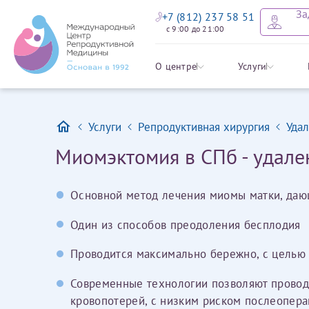
За
+7 (812) 237 58 51
с 9:00 до 21:00
Записать
Задать в
Заявление 
О центре
Услуги
налоговых
Услуги
Репродуктивная хирургия
Уда
Уважаемые пациенты! 
Имя*
Мы рады приветст
ответы на интере
органов ознакомьтесь,
Миомэктомия в СПб - удал
социальный налоговый
Мы просим вас не
Основной метод лечения миомы матки, да
Ознакомить
информацию о сос
Отчество*
анонимность и за
Один из способов преодоления бесплодия
условия мы не см
Проводится максимально бережно, с целью
Наши специалист
Фамилия*
на основе ваших 
Современные технологии позволяют провод
Срок подготовки доку
можно скорее.
кровопотерей, с низким риском послеопер