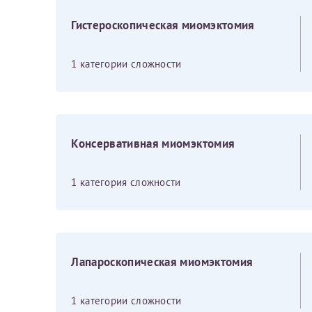
Гистероскопическая миомэктомия
1 категории сложности
Консервативная миомэктомия
1 категория сложности
Я подтверждаю свое согласие на передачу указанной мно
Лапароскопическая миомэктомия
каналам связи сети Интернет.
1 категории сложности