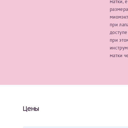
матки, 
размера
миомэкт
За год/годы
при лап
2022
доступе
при это
2023
инструм
2024
матки ч
2025
Телефон*
Цены