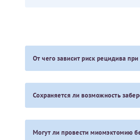
От чего зависит риск рецидива пр
На риск повторного образования миомы вли
анамнезе хронических патологий матки, с
Сохраняется ли возможность забер
В МЦРМ миомэктомию проводят максимальн
Репродуктивная функция после миомэктомии
Могут ли провести миомэктомию бе