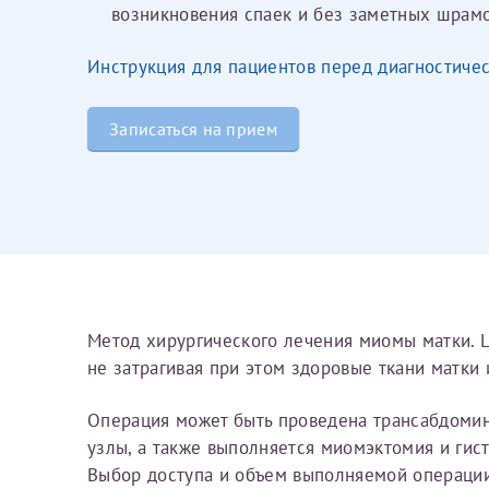
возникновения спаек и без заметных шрам
Вы можете оформить справку как для с
своим родителям).
Электронная почта*
Я подтверждаю,
Инструкция для пациентов перед диагностиче
Справка готовится
стр
Записаться на прием
готового документа
из
Номер телефона*
выполняются
. Пожалу
После отправки заявки вы 
«
Заявка на справку пр
Номер медицинской
уточнения информации
Метод хирургического лечения миомы матки. Ц
не затрагивая при этом здоровые ткани матки 
Сдать спермог
Заявление
Операция может быть проведена трансабдомин
Выберите специально
узлы, а также выполняется миомэктомия и гис
Прошу выдать справку
Выбор доступа и объем выполняемой операции