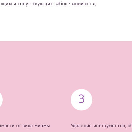
еющихся сопутствующих заболеваний и т.д.
Имя*
Дата рождения*
Запис
овия
Соглашения на обработку персональных данных
Имя*
3
ИНН Налогоплательщика*
имости от вида миомы
Удаление инструментов, о
налогоплательщик, тот, кто будет получать вычет - ФИО налогоплательщика