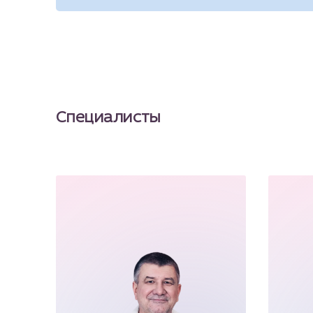
Да, доступ к иссекаемой опухоли можно п
операции зависит от расположения миомы, 
Специалисты