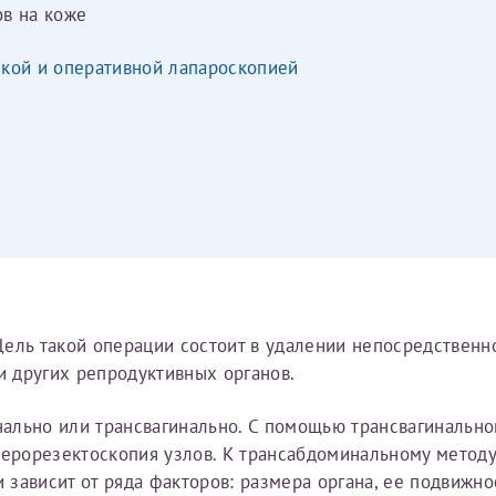
ов на коже
ебя, так и для членов семьи (супругу/супруге, детям до 18 лет,
 что ознакомился с уведомлением, приведённым выше.
ской и оперативной лапароскопией
ого по данным
, указанным в вашем первом заявлении. 
менения и переоформление справки на другого налог
йста, внимательно проверяйте все данные перед отправ
получите письмо на указанную электронную почту с подтверждение
инята
». Если письмо не поступит, пожалуйста, свяжитесь с МЦРМ для
 карты МЦРМ
.
ель такой операции состоит в удалении непосредственн
и других репродуктивных органов.
рамму
ально или трансвагинально. С помощью трансвагинальн
сть врача
терорезектоскопия узлов. К трансабдоминальному методу
 об оказанных медицинских услугах следующим пациен
 зависит от ряда факторов: размера органа, ее подвиж