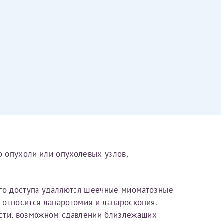
Далее
После отправки
оплательщика не
кой заявки.
м
о опухоли или опухолевых узлов,
ого доступа удаляются шеечные миоматозные
 относится лапаротомия и лапароскопия.
там:
ности, возможном сдавлении близлежащих