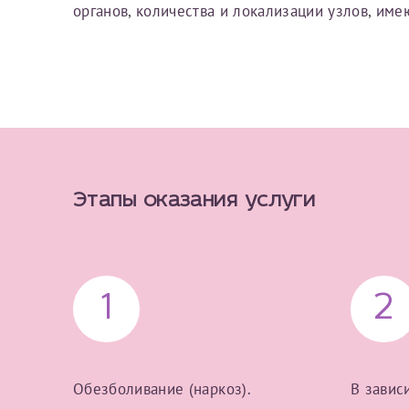
органов, количества и локализации узлов, им
Фамилия*
Или введите его имя
Отчество*
Принимаю усл
Этапы оказания услуги
Фамилия*
1
2
Отчество*
Обезболивание (наркоз).
В завис