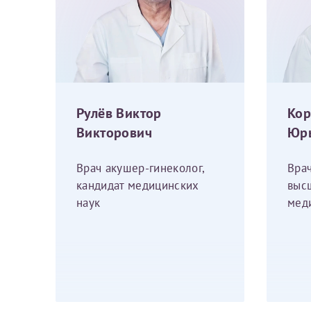
Рулёв Виктор
Ко
Викторович
Юр
Врач акушер-гинеколог,
Вра
кандидат медицинских
выс
наук
мед