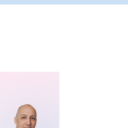
олучить через влагалище без необходимости делать на
подвижности матки, ее размера, количества удаляемых