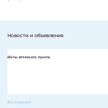
Оставить отзыв
Принимаю условия
Соглашения на обработку
Отчество*
персональных данных
Записаться на прием
Дата рождения*
Новости и объявления
а работы аптечного пункта
Для предоставления в налоговые органы Российской
Федерации, выписать ее на имя:
Фамилия*
Имя*
Все новости