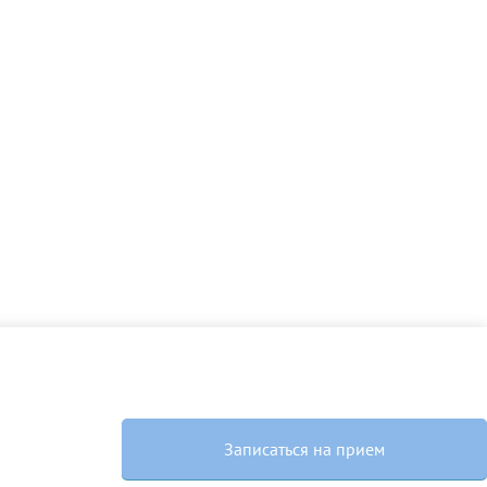
Далее
После отправки
оплательщика не
кой заявки.
м
Записаться на прием
там: