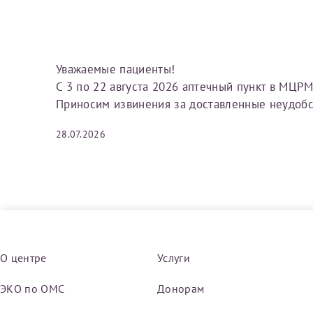
Вы можете оформить справку как для с
своим родителям).
Электронная почта*
Я подтверждаю,
Уважаемые пациенты!
Справка готовится
стр
С 3 по 22 августа 2026 аптечный пункт в МЦРМ 
готового документа
из
Приносим извинения за доставленные неудобс
Номер телефона*
выполняются
. Пожалу
28.07.2026
После отправки заявки вы 
«
Заявка на справку пр
Номер медицинской
уточнения информации
Сдать спермог
О центре
Услуги
Заявление
Выберите специально
ЭКО по ОМС
Донорам
Прошу выдать справку