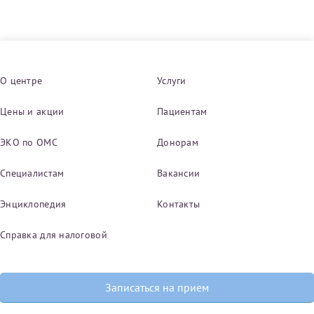
Принимаю условия
Соглашения на обработку
Отчество*
персональных данных
О центре
Услуги
Записаться на прием
Дата рождения*
Цены и акции
Пациентам
ЭКО по ОМС
Донорам
Специалистам
Вакансии
Для предоставления в налоговые органы Российской
Федерации, выписать ее на имя:
Энциклопедия
Контакты
Фамилия*
Справка для налоговой
Имя*
Записаться на прием