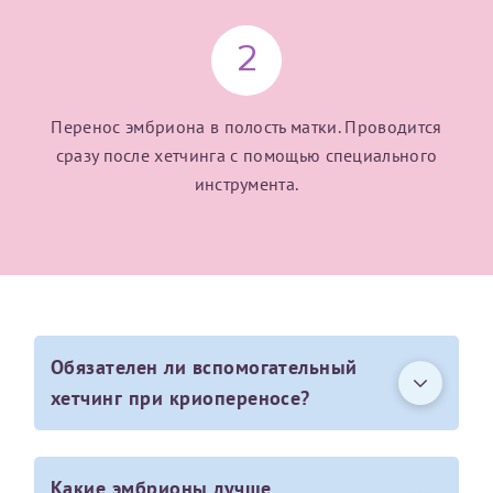
Отчество*
2
ИНН Налогоплательщика*
Перенос эмбриона в полость матки. Проводится
сразу после хетчинга с помощью специального
налогоплательщик, тот, кто будет получать вычет - ФИО
инструмента.
налогоплательщика
За год/годы
2022
Обязателен ли вспомогательный
2023
хетчинг при криопереносе?
2024
2025
Процедура не входит в список
Какие эмбрионы лучше