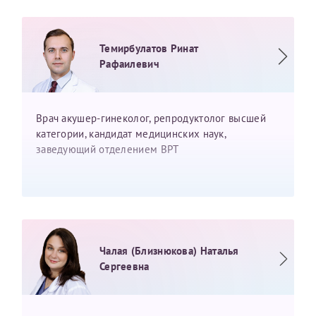
конфиденциальности
Я подтверждаю свое согласие на передачу указанной мной
информации в электронной форме (в том числе персональных
Темирбулатов Ринат
данных) по открытым каналам связи сети Интернет.
Рафаилевич
Врач акушер-гинеколог, репродуктолог высшей
категории, кандидат медицинских наук,
заведующий отделением ВРТ
Чалая (Близнюкова) Наталья
Сергеевна