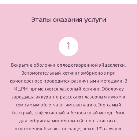
Принимаю условия
Соглашения на обработку
Этапы оказания услуги
Отчество*
персональных данных
Записаться на прием
Дата рождения*
1
Вскрытие оболочки оплодотворенной яйцеклетки.
Вспомогательный хетчинг эмбрионов при
криопереносе проводится различными методами. В
Для предоставления в налоговые органы Российской
Федерации, выписать ее на имя:
МЦРМ применяется лазерный хетчинг. Оболочку
зародыша аккуратно рассекают лазерным лучом и
Фамилия*
тем самым облегчают имплантацию. Это самый
быстрый, эффективный и безопасный метод. Риск
для эмбриона минимальный: по статистике,
Имя*
осложнения бывают не чаще, чем в 1% случаев.