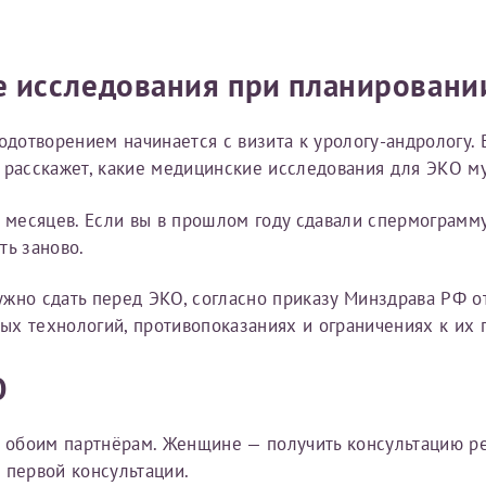
ебя, так и для членов семьи (супругу/супруге, детям до 18 лет,
 что ознакомился с уведомлением, приведённым выше.
 исследования при планировани
ого по данным
, указанным в вашем первом заявлении. 
отворением начинается с визита к урологу-андрологу. 
менения и переоформление справки на другого налог
 расскажет, какие медицинские исследования для ЭКО м
йста, внимательно проверяйте все данные перед отправ
2 месяцев. Если вы в прошлом году сдавали спермограмм
получите письмо на указанную электронную почту с подтверждение
ть заново.
инята
». Если письмо не поступит, пожалуйста, свяжитесь с МЦРМ для
 карты МЦРМ
жно сдать перед ЭКО, согласно приказу Минздрава РФ от
.
ых технологий, противопоказаниях и ограничениях к их
О
рамму
сть врача
обоим партнёрам. Женщине — получить консультацию ре
 об оказанных медицинских услугах следующим пациен
 первой консультации.