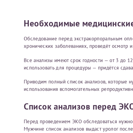
Вы можете оформить справку как для с
своим родителям).
Электронная почта*
Я подтверждаю,
Необходимые медицинские
Справка готовится
стр
Обследование перед экстракорпоральным оплод
готового документа
из
Номер телефона*
хронических заболеваниях, проведёт осмотр и
выполняются
. Пожалу
Все анализы имеют срок годности — от 3 до 1
После отправки заявки вы 
использовать для процедуры — придётся сдава
«
Заявка на справку пр
Номер медицинской
Приводим полный список анализов, которые ну
уточнения информации
использования вспомогательных репродуктивн
Список анализов перед ЭК
Сдать спермог
Заявление
Выберите специально
Перед проведением ЭКО обследоваться нужно 
Прошу выдать справку
Мужчине список анализов выдаст уролог после