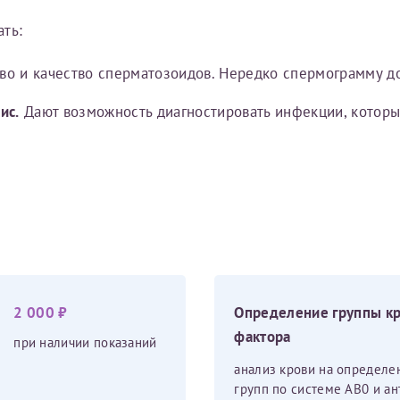
Имя*
ть:
во и качество сперматозоидов. Нередко спермограмму 
Дата рождения*
ис.
Дают возможность диагностировать инфекции, которы
Запис
овия
Соглашения на обработку персональных данных
Имя*
2 000 ₽
Определение группы кр
ИНН Налогоплательщика*
фактора
при наличии показаний
анализ крови на определе
налогоплательщик, тот, кто будет получать вычет - ФИО налогоплательщика
групп по системе AB0 и а