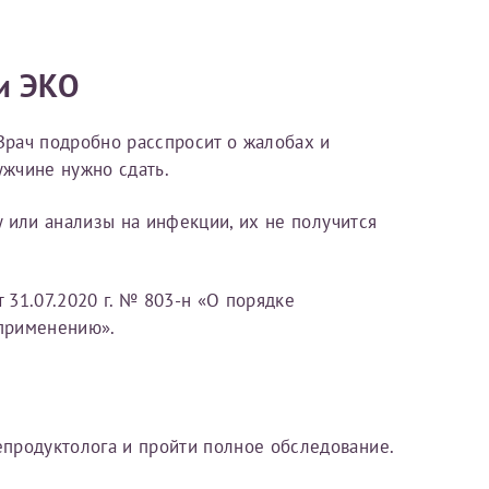
Далее
и ЭКО
После отправки
Врач подробно расспросит о жалобах и
оплательщика не
ужчине нужно сдать.
кой заявки.
у или анализы на инфекции, их не получится
м
 31.07.2020 г. № 803-н «О порядке
 применению».
продуктолога и пройти полное обследование.
там: