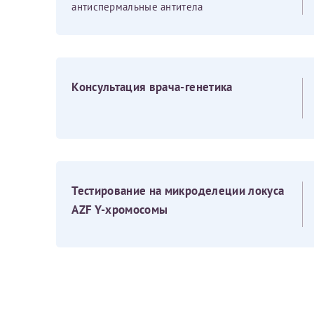
антиспермальные антитела
За год/годы
2022
Консультация врача-генетика
2023
2024
2025
Тестирование на микроделеции локуса
AZF Y-хромосомы
Телефон*