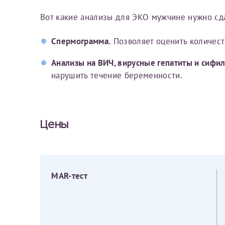
Фамилия*
Или введите его имя
Вот какие анализы для ЭКО мужчине нужно сда
Спермограмма.
Позволяет оценить количест
Отчество*
Анализы на ВИЧ, вирусные гепатиты и сифил
Принимаю усл
нарушить течение беременности.
Цены
Фамилия*
MAR-тест
Отчество*