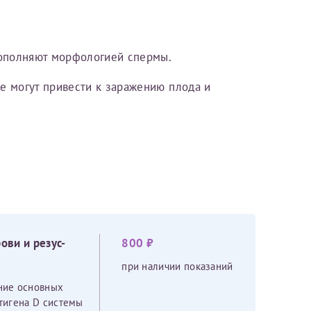
дополняют морфологией спермы.
е могут привести к заражению плода и
аться на прием
Для предоставления в налоговые органы Российской Федерации, выписать ее на имя:
ови и резус-
800 ₽
при наличии показаний
ние основных
нтигена D системы