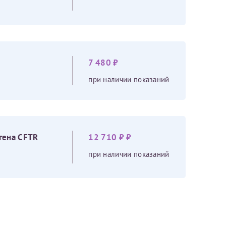
7 480 ₽
при наличии показаний
гена CFTR
12 710 ₽ ₽
при наличии показаний
скан 2-3 страниц паспорта пациента и налогоплательщика* (основной разворот с фотографией, вашими данными и местом выдачи)