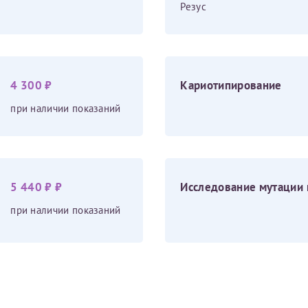
Резус
Получение справки
Лично в кассе центра
4 300 ₽
Кариотипирование
при наличии показаний
Прислать на эл. почту
Направить справку сразу в ИФНС
(упрощенный порядок возврата НДФЛ с 2024 г.)
5 440 ₽ ₽
Исследование мутации 
при наличии показаний
Электронная почта*