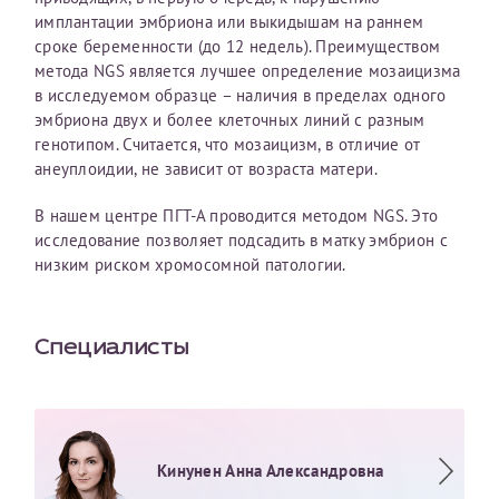
имплантации эмбриона или выкидышам на раннем
сроке беременности (до 12 недель). Преимуществом
метода NGS является лучшее определение мозаицизма
Принимаю условия
Соглашения на обработку
Отчество*
персональных данных
в исследуемом образце – наличия в пределах одного
эмбриона двух и более клеточных линий с разным
генотипом. Считается, что мозаицизм, в отличие от
Записаться на прием
Дата рождения*
анеуплоидии, не зависит от возраста матери.
В нашем центре ПГТ-А проводится методом NGS. Это
исследование позволяет подсадить в матку эмбрион с
низким риском хромосомной патологии.
Для предоставления в налоговые органы Российской
Федерации, выписать ее на имя:
Специалисты
Фамилия*
Имя*
Кинунен Анна Александровна