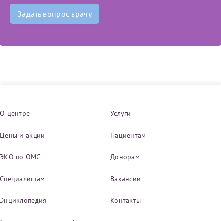
Задать вопрос врачу
Получение справки
Лично в кассе центра
Прислать на эл. почту
Направить справку сразу в ИФНС
(упрощенный порядок возврата НДФЛ с 2024 г.)
О центре
Услуги
Цены и акции
Пациентам
Телефон*
ЭКО по ОМС
Донорам
Специалистам
Электронная почта*
Вакансии
Энциклопедия
Контакты
скан 2-3 страниц паспорта пациента и