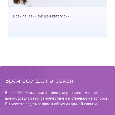
Отчество*
Врач-генетик высшей категории
ИНН Налогоплательщика*
налогоплательщик, тот, кто будет получать вычет - ФИО
налогоплательщика
За год/годы
2022
Врач всегда на связи
2023
Врачи МЦРМ оказывают поддержку пациентам в любое
2024
время, следят за их самочувствием и отвечают на вопросы.
2025
Вы можете задать вопрос любому из врачей клиники