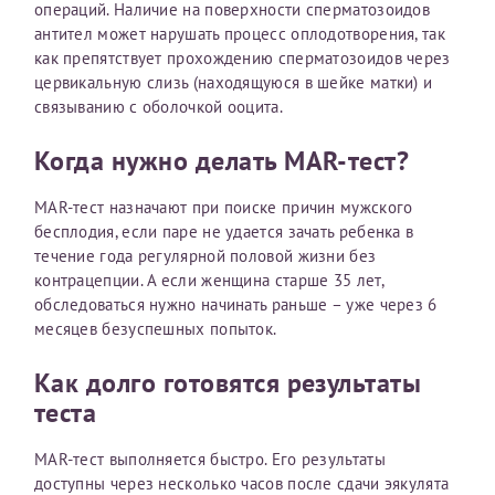
операций. Наличие на поверхности сперматозоидов
антител может нарушать процесс оплодотворения, так
как препятствует прохождению сперматозоидов через
Принимаю условия
Соглашения на обработку
Отчество*
цервикальную слизь (находящуюся в шейке матки) и
персональных данных
связыванию с оболочкой ооцита.
Записаться на прием
Когда нужно делать MAR-тест?
Дата рождения*
MAR-тест назначают при поиске причин мужского
бесплодия, если паре не удается зачать ребенка в
течение года регулярной половой жизни без
контрацепции. А если женщина старше 35 лет,
Для предоставления в налоговые органы Российской
обследоваться нужно начинать раньше – уже через 6
Федерации, выписать ее на имя:
месяцев безуспешных попыток.
Фамилия*
Как долго готовятся результаты
теста
Имя*
MAR-тест выполняется быстро. Его результаты
доступны через несколько часов после сдачи эякулята