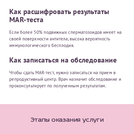
Отчество*
Как расшифровать результаты
MAR-теста
ИНН Налогоплательщика*
Если более 50% подвижных сперматозоидов имеет на
своей поверхности антитела, высока вероятность
иммунологического бесплодия.
налогоплательщик, тот, кто будет получать вычет - ФИО
налогоплательщика
Как записаться на обследование
Чтобы сдать MAR-тест, нужно записаться на прием в
репродуктивный центр. Врач назначит обследование и
За год/годы
проконсультирует по полученным результатам.
2022
2023
2024
2025
Этапы оказания услуги