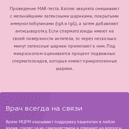
налогоплательщика* (основной разворот с фотографией,
Проведение MAR-теста. Каплю эякулята смешивают
вашими данными и местом выдачи)
с мельчайшими латексными шариками, покрытыми
иммуноглобулинами (IgA и IgG), а затем добавляют
антисыворотку. Если сперматозоиды имеют на
своей поверхности антитела, то через несколько
минут латексные шарики прилипают к ним. Под
микроскопом оценивается процент подвижных
сперматозоидов, которые имеют прикрепленные
шарики.
Врач всегда на связи
Врачи МЦРМ оказывают поддержку пациентам в любое
время, следят за их самочувствием и отвечают на вопросы.
Нажимая кнопку "Отправить" соглашаюсь с
Политикой