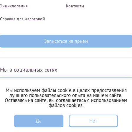
Энциклопедия
Контакты
Справка для налоговой
Записаться на прием
Мы в социальных сетях
Мы используем файлы cookie в целях предоставления
Вконтакте
Одноклассники
Яндекс.Дзен
Telegram
Max
лучшего пользовательского опыта на нашем сайте.
Оставаясь на сайте, вы соглашаетесь с
использованием
файлов cookies
.
ЗАПИСЬ
Комендантский проспект, 53/1A
Да
Нет