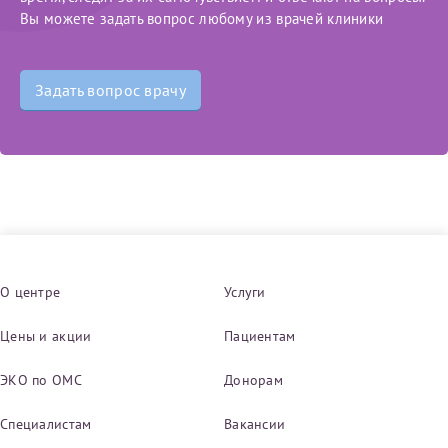
конфиденциальности
Вы можете задать вопрос любому из врачей клиники
Я подтверждаю свое согласие на передачу указанной мной
информации в электронной форме (в том числе персональных
данных) по открытым каналам связи сети Интернет.
Задать вопрос врачу
О центре
Услуги
Цены и акции
Пациентам
ЭКО по ОМС
Донорам
Специалистам
Вакансии