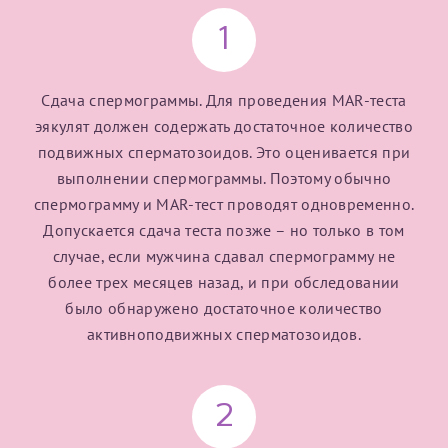
1
Получение справки
Сдача спермограммы. Для проведения MAR-теста
Лично в кассе центра
эякулят должен содержать достаточное количество
Прислать на эл. почту
подвижных сперматозоидов. Это оценивается при
выполнении спермограммы. Поэтому обычно
Направить справку сразу в ИФНС
спермограмму и MAR-тест проводят одновременно.
(упрощенный порядок возврата НДФЛ с 2024 г.)
Допускается сдача теста позже – но только в том
случае, если мужчина сдавал спермограмму не
более трех месяцев назад, и при обследовании
Телефон*
было обнаружено достаточное количество
активноподвижных сперматозоидов.
Электронная почта*
2
скан 2-3 страниц паспорта пациента и