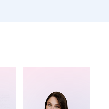
Далее
После отправки
оплательщика не
кой заявки.
м
там: