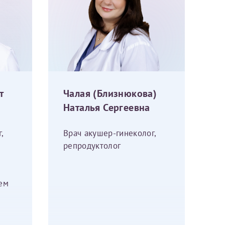
аться на прием
т
Чалая (Близнюкова)
Наталья Сергеевна
Для предоставления в налоговые органы Российской Федерации, выписать ее на имя:
,
Врач акушер-гинеколог,
й
репродуктолог
ем