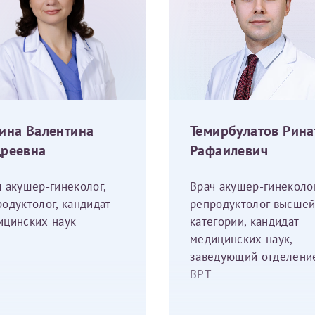
Имя*
Дата рождения*
Запис
овия
Соглашения на обработку персональных данных
ина Валентина
Темирбулатов Рина
реевна
Рафаилевич
 акушер-гинеколог,
Врач акушер-гинеколог
Имя*
одуктолог, кандидат
репродуктолог высше
ицинских наук
категории, кандидат
медицинских наук,
ИНН Налогоплательщика*
заведующий отделени
ВРТ
налогоплательщик, тот, кто будет получать вычет - ФИО налогоплательщика