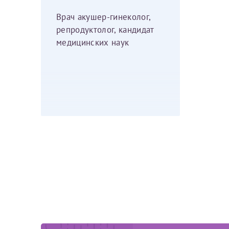
Врач акушер-гинеколог,
репродуктолог, кандидат
медицинских наук
Я подтверждаю свое согласие на передачу указанной мно
каналам связи сети Интернет.