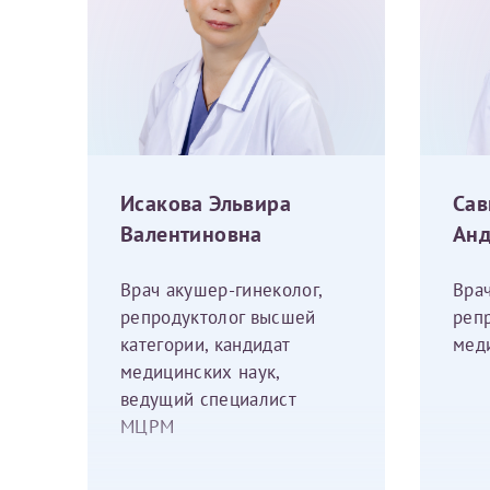
Фамилия*
Или введите его имя
Отчество*
Принимаю усл
Исакова Эльвира
Сав
Валентиновна
Анд
Врач акушер-гинеколог,
Врач
Фамилия*
репродуктолог высшей
репр
категории, кандидат
мед
медицинских наук,
Отчество*
ведущий специалист
МЦРМ