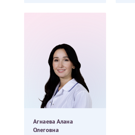
За год/годы
2022
2023
2024
2025
Телефон*
Агнаева Алана
Олеговна