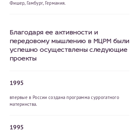
Фишер, Гамбург, Германия.
конфиденциальности
Я подтверждаю свое согласие на передачу указанной мной
информации в электронной форме (в том числе персональных
данных) по открытым каналам связи сети Интернет.
Благодаря ее активности и
передовому мышлению в МЦРМ были
успешно осуществлены следующие
проекты
1995
впервые в России создана программа суррогатного
материнства.
1995