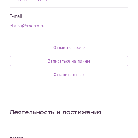
Оставить отзыв
E-mail
Принимаю условия
Соглашения на обработку
Отчество*
elvira@mcrm.ru
персональных данных
Записаться на прием
Дата рождения*
Отзывы о враче
Записаться на прием
Оставить отзыв
Для предоставления в налоговые органы Российской
Федерации, выписать ее на имя:
Фамилия*
Деятельность и достижения
Имя*