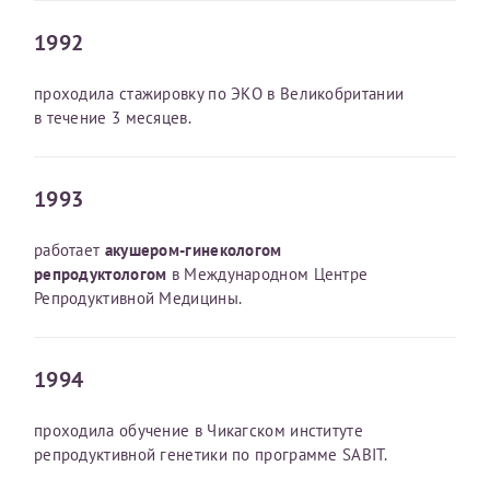
1992
Получение справки
проходила стажировку по ЭКО в Великобритании
Лично в кассе центра
в течение 3 месяцев.
Прислать на эл. почту
1993
Направить справку сразу в ИФНС
(упрощенный порядок возврата НДФЛ с 2024 г.)
работает
акушером-гинекологом
репродуктологом
в Международном Центре
Репродуктивной Медицины.
Телефон*
1994
Электронная почта*
проходила обучение в Чикагском институте
репродуктивной генетики по программе SABIT.
скан 2-3 страниц паспорта пациента и