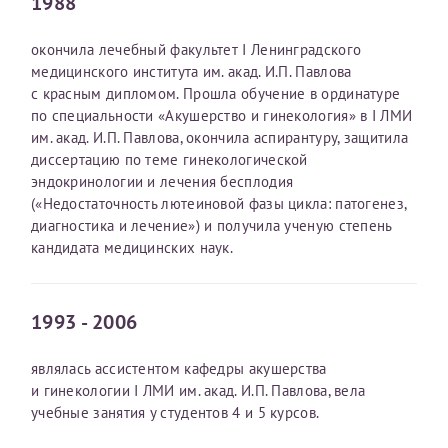
1988
Отчество*
окончила лечебный факультет I Ленинградского
медицинского института им. акад. И.П. Павлова
с красным дипломом. Прошла обучение в ординатуре
ИНН Налогоплательщика*
по специальности «Акушерство и гинекология» в I ЛМИ
им. акад. И.П. Павлова, окончила аспирантуру, защитила
диссертацию по теме гинекологической
налогоплательщик, тот, кто будет получать вычет - ФИО
эндокринологии и лечения бесплодия
налогоплательщика
(«Недостаточность лютеиновой фазы цикла: патогенез,
диагностика и лечение») и получила ученую степень
кандидата медицинских наук.
За год/годы
2022
1993 - 2006
2023
являлась ассистентом кафедры акушерства
2024
и гинекологии I ЛМИ им. акад. И.П. Павлова, вела
2025
учебные занятия у студентов 4 и 5 курсов.