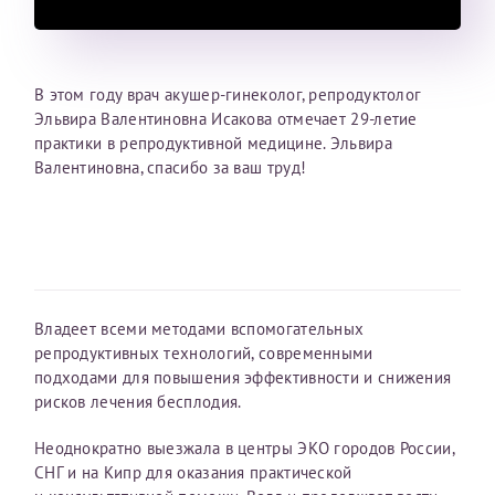
Валентиновны, но и ее бессменной помощницы -
Репродуктологи
20 июня 2025
медсестры Юлии! Искренне благодарна и
25 июня 2026
рекомендую команду профессионалов тем, кто уже
отчаялся исполнить свою мечту - с ними точно всё
В этом году врач акушер-гинеколог, репродуктолог
получится!
Эльвира Валентиновна Исакова отмечает 29-летие
практики в репродуктивной медицине. Эльвира
Валентиновна, спасибо за ваш труд!
Исакова Эльвира Валентиновна
Репродуктологи
19 октября 2025
Владеет всеми методами вспомогательных
репродуктивных технологий, современными
подходами для повышения эффективности и снижения
рисков лечения бесплодия.
Неоднократно выезжала в центры ЭКО городов России,
СНГ и на Кипр для оказания практической