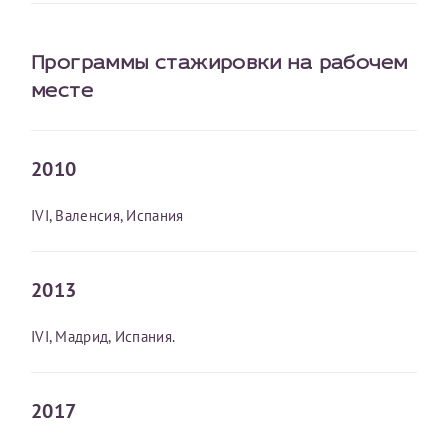
налогоплательщика* (основной разворот с фотографией,
вашими данными и местом выдачи)
Программы стажировки на рабочем
месте
2010
IVI, Валенсия, Испания
2013
IVI, Мадрид, Испания.
2017
Нажимая кнопку "Отправить" соглашаюсь с
Политикой