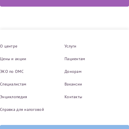
Принимаю условия
Соглашения на обработку
Отчество*
персональных данных
Записаться на прием
Дата рождения*
О центре
Услуги
Цены и акции
Пациентам
ЭКО по ОМС
Донорам
Для предоставления в налоговые органы Российской
Федерации, выписать ее на имя:
Специалистам
Вакансии
Фамилия*
Энциклопедия
Контакты
Справка для налоговой
Имя*