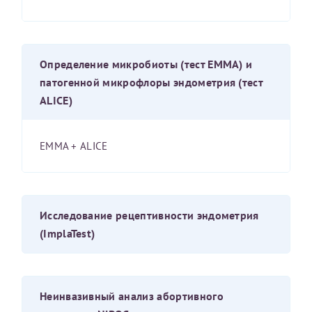
Отчество*
Определение микробиоты (тест EMMA) и
ИНН Налогоплательщика*
патогенной микрофлоры эндометрия (тест
ALICE)
налогоплательщик, тот, кто будет получать вычет - ФИО
налогоплательщика
EMMA + ALICE
За год/годы
2022
Исследование рецептивности эндометрия
(ImplaTest)
2023
2024
2025
Неинвазивный анализ абортивного