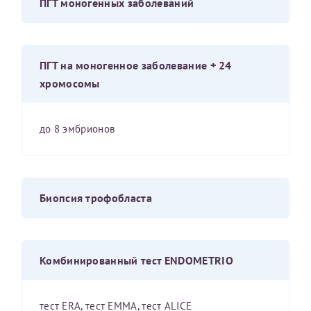
ПГТ моногенных заболеваний
Принимаю условия
Соглашения на обработку
Отчество*
персональных данных
ПГТ на моногенное заболевание + 24
хромосомы
Записаться на прием
Дата рождения*
до 8 эмбрионов
Для предоставления в налоговые органы Российской
Биопсия трофобласта
Федерации, выписать ее на имя:
Фамилия*
Комбинированный тест ENDOMETRIO
Имя*
тест ERA, тест EMMA, тест ALICE