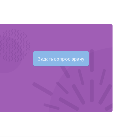
Далее
После отправки
оплательщика не
кой заявки.
Задать вопрос врачу
м
там: