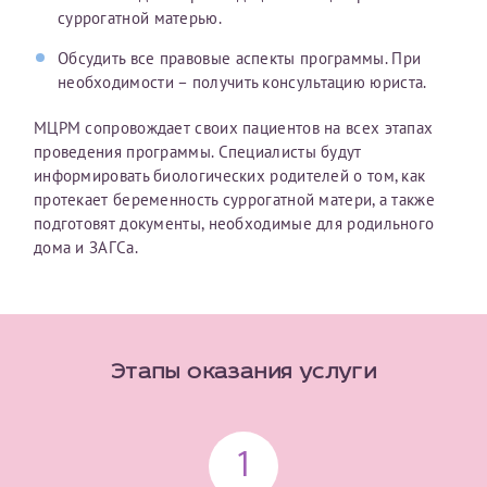
налогоплательщика* (основной разворот с фотографией,
суррогатной матерью.
вашими данными и местом выдачи)
Обсудить все правовые аспекты программы. При
необходимости – получить консультацию юриста.
МЦРМ сопровождает своих пациентов на всех этапах
проведения программы. Специалисты будут
информировать биологических родителей о том, как
протекает беременность суррогатной матери, а также
подготовят документы, необходимые для родильного
дома и ЗАГСа.
Этапы оказания услуги
1
Нажимая кнопку "Отправить" соглашаюсь с
Политикой