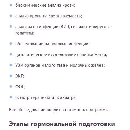
биохимические анализ крови;
Отчество*
анализ крови на свертываемость;
анализы на инфекции: ВИЧ, сифилис и вирусные
ИНН Налогоплательщика*
гепатиты;
обследование на половые инфекции;
налогоплательщик, тот, кто будет получать вычет - ФИО
налогоплательщика
цитологическое исследование с шейки матки;
УЗИ органов малого таза и молочных желез;
ЭКГ;
За год/годы
ФОГ;
2022
осмотр терапевта и психиатра.
2023
2024
Все обследование входит в стоимость программы.
2025
Этапы гормональной подготовки