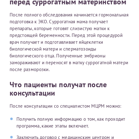
перед суррогатным материнством
Получение справки
После полного обследования начинается гормональная
подготовка к ЭКО. Суррогатная мама получает
препараты, которые готовят слизистую матки к
Лично в кассе центра
предстоящей беременности. Перед этой процедурой
врач получает и подготавливает яйцеклетки
Прислать на эл. почту
биологической матери и сперматозоиды
биологического отца. Полученные эмбрионы
Направить справку сразу в ИФНС
замораживают и переносят в матку суррогатной матери
(упрощенный порядок возврата НДФЛ с 2024 г.)
после разморозки.
Что пациенты получат после
Телефон*
консультации
После консультации со специалистом МЦРМ можно:
Электронная почта*
Получить полную информацию о том, как проходит
программа, какие этапы включает.
скан 2-3 страниц паспорта пациента и
Заключить договор с медицинским центром и