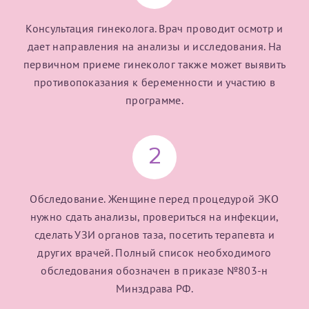
конфиденциальности
Консультация гинеколога. Врач проводит осмотр и
Я подтверждаю свое согласие на передачу указанной мной
информации в электронной форме (в том числе персональных
дает направления на анализы и исследования. На
данных) по открытым каналам связи сети Интернет.
первичном приеме гинеколог также может выявить
противопоказания к беременности и участию в
программе.
2
Обследование. Женщине перед процедурой ЭКО
нужно сдать анализы, провериться на инфекции,
сделать УЗИ органов таза, посетить терапевта и
других врачей. Полный список необходимого
обследования обозначен в приказе №803-н
Минздрава РФ.