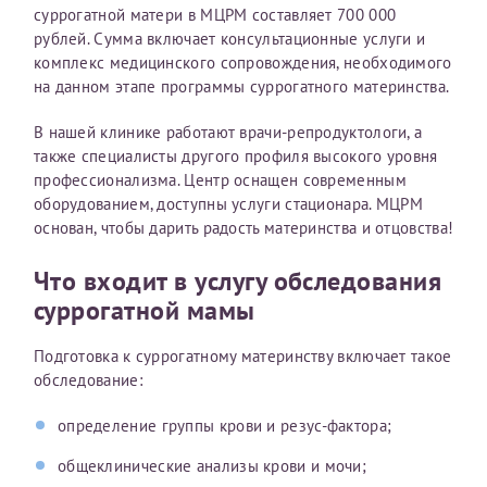
суррогатной матери в МЦРМ составляет 700 000
рублей. Сумма включает консультационные услуги и
комплекс медицинского сопровождения, необходимого
Принимаю условия
Соглашения на обработку
Отчество*
на данном этапе программы суррогатного материнства.
персональных данных
В нашей клинике работают врачи-репродуктологи, а
Записаться на прием
Дата рождения*
также специалисты другого профиля высокого уровня
профессионализма. Центр оснащен современным
оборудованием, доступны услуги стационара. МЦРМ
основан, чтобы дарить радость материнства и отцовства!
Что входит в услугу обследования
Для предоставления в налоговые органы Российской
суррогатной мамы
Федерации, выписать ее на имя:
Фамилия*
Подготовка к суррогатному материнству включает такое
обследование:
определение группы крови и резус-фактора;
Имя*
общеклинические анализы крови и мочи;