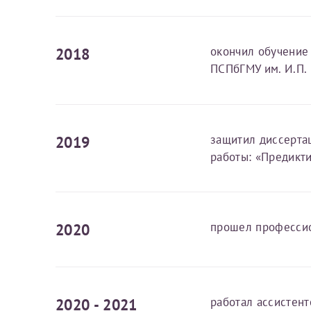
За год/годы
2018
окончил обучение
ПСПбГМУ им. И.П.
2022
2023
2024
2019
защитил диссерта
2025
работы: «Предикт
Телефон*
2020
прошел профессио
2020 - 2021
работал ассистент