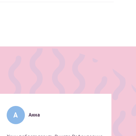
А
Анна