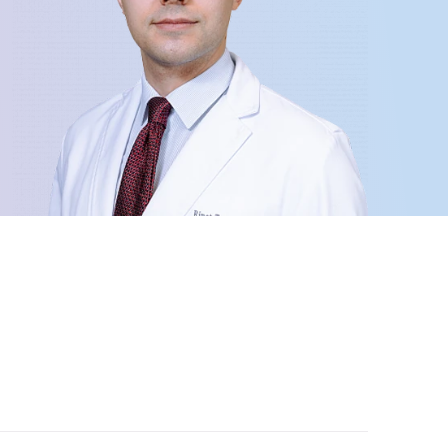
Далее
После отправки
оплательщика не
кой заявки.
м
там: