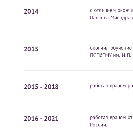
Принимаю усл
Фамилия*
Или введите его имя
2014
с отличием оконч
Павлова Минздрав
Отчество*
Принимаю усл
2015
окончил обучение
ПСПбГМУ им. И.П.
Фамилия*
2015 - 2018
работал врачом р
Отчество*
2016 - 2021
работал врачом о
России.