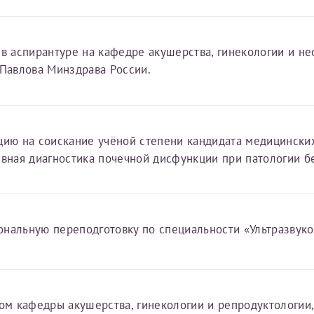
Получение справки
 в аспирантуре на кафедре акушерства, гинекологии и 
 Павлова Минздрава России.
Лично в кассе центра
Прислать на эл. почту
цию на соискание учёной степени кандидата медицинских
Направить справку сразу в ИФНС
ивная диагностика почечной дисфункции при патологии б
(упрощенный порядок возврата НДФЛ с 2024 г.)
Электронная почта*
нальную переподготовку по специальности «Ультразвуко
ом кафедры акушерства, гинекологии и репродуктологии