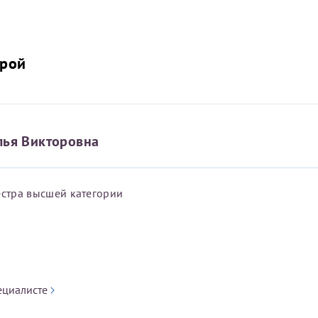
трой
лья Викторовна
стра высшей категории
ециалисте