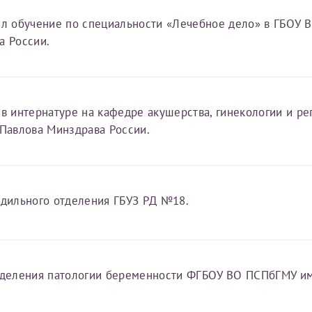
овия
Соглашения на обработку персональных данных
Имя*
ил обучение по специальности «Лечебное дело» в ГБОУ 
а России.
Дата рождения*
Запис
овия
Соглашения на обработку персональных данных
 в интернатуре на кафедре акушерства, гинекологии и р
 Павлова Минздрава России.
Имя*
одильного отделения ГБУЗ РД №18.
ИНН Налогоплательщика*
тделения патологии беременности ФГБОУ ВО ПСПбГМУ им
налогоплательщик, тот, кто будет получать вычет - ФИО налогоплательщика