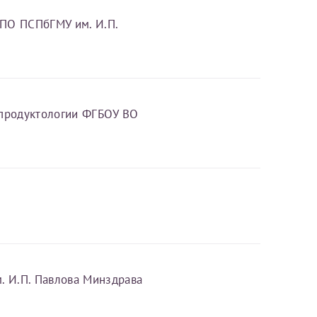
Оставить отзыв
ВПО ПСПбГМУ им. И.П.
аться на прием
епродуктологии ФГБОУ ВО
Для предоставления в налоговые органы Российской Федерации, выписать ее на имя:
. И.П. Павлова Минздрава