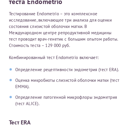
теста Endometrio
Тестирование Endometrio – это комплексное
Принимаю условия
Соглашения на обработку
Отчество*
исследование, включающее три анализа для оценки
персональных данных
состояния слизистой оболочки матки. В
Международном центре репродуктивной медицины
Записаться на прием
тест проводит врач-генетик с большим опытом работы.
Дата рождения*
Стоимость теста – 129 000 руб.
Комбинированный тест Endometrio включает:
Определение рецептивности эндометрия (тест ERA).
Для предоставления в налоговые органы Российской
Оценка микробиоты слизистой оболочки матки (тест
Федерации, выписать ее на имя:
EMMA).
Фамилия*
Определение патогенной микрофлоры эндометрия
(тест ALICE).
Имя*
Тест ERA