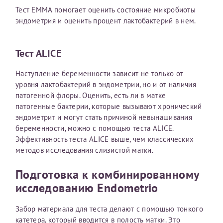
налогоплательщика* (основной разворот с фотографией,
Тест EMMA помогает оценить состояние микробиоты
вашими данными и местом выдачи)
эндометрия и оценить процент лактобактерий в нем.
Тест ALICE
Наступление беременности зависит не только от
уровня лактобактерий в эндометрии, но и от наличия
патогенной флоры. Оценить, есть ли в матке
патогенные бактерии, которые вызывают хронический
эндометрит и могут стать причиной невынашивания
беременности, можно с помощью теста ALICE.
Эффективность теста ALICE выше, чем классических
методов исследования слизистой матки.
Подготовка к комбинированному
исследованию Endometrio
Забор материала для теста делают с помощью тонкого
катетера, который вводится в полость матки. Это
Нажимая кнопку "Отправить" соглашаюсь с
Политикой