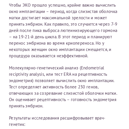
Чтобы ЭКО прошло успешно, крайне важно вычислить
Отчество*
окно имплантации – период, когда слизистая оболочка
матки достигает максимальной зрелости и может
принять эмбрион. Как правило, это случается через 7-9
ИНН Налогоплательщика*
дней после пика выброса лютеинизирующего гормона
– на 19-21-й день цикла. В этот период и планируют
перенос эмбриона во время криопереноса. Но у
налогоплательщик, тот, кто будет получать вычет - ФИО
некоторых женщин окно имплантации смещается, и
налогоплательщика
процедура оказывается неэффективной.
Молекулярно-генетический анализ (Endometrial
reciptivity analysis, или тест ERA на рецептивность
За год/годы
эндометрия) позволяет вычислить окно имплантации.
Тест определяет активность более 230 генов,
2022
отвечающих за созревание слизистой оболочки матки.
2023
Он оценивает рецептивность – готовность эндометрия
принять эмбрион.
2024
2025
Результаты исследования расшифровывает врач-
генетик: