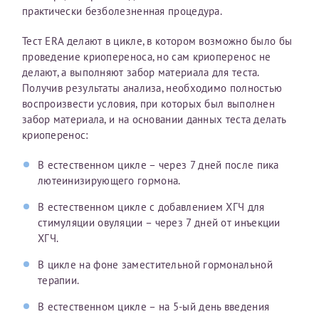
практически безболезненная процедура.
конфиденциальности
Я подтверждаю свое согласие на передачу указанной мной
Тест ERA делают в цикле, в котором возможно было бы
информации в электронной форме (в том числе персональных
данных) по открытым каналам связи сети Интернет.
проведение криопереноса, но сам криоперенос не
делают, а выполняют забор материала для теста.
Получив результаты анализа, необходимо полностью
воспроизвести условия, при которых был выполнен
забор материала, и на основании данных теста делать
криоперенос:
В естественном цикле – через 7 дней после пика
лютеинизирующего гормона.
В естественном цикле с добавлением ХГЧ для
стимуляции овуляции – через 7 дней от инъекции
ХГЧ.
В цикле на фоне заместительной гормональной
терапии.
В естественном цикле – на 5-ый день введения