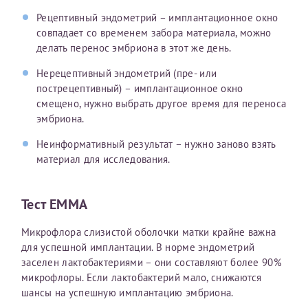
Рецептивный эндометрий – имплантационное окно
Получение справки
совпадает со временем забора материала, можно
делать перенос эмбриона в этот же день.
Лично в кассе центра
Нерецептивный эндометрий (пре- или
пострецептивный) – имплантационное окно
Прислать на эл. почту
смещено, нужно выбрать другое время для переноса
эмбриона.
Направить справку сразу в ИФНС
(упрощенный порядок возврата НДФЛ с 2024 г.)
Неинформативный результат – нужно заново взять
материал для исследования.
Телефон*
Тест EMMA
Микрофлора слизистой оболочки матки крайне важна
для успешной имплантации. В норме эндометрий
Электронная почта*
заселен лактобактериями – они составляют более 90%
микрофлоры. Если лактобактерий мало, снижаются
шансы на успешную имплантацию эмбриона.
скан 2-3 страниц паспорта пациента и