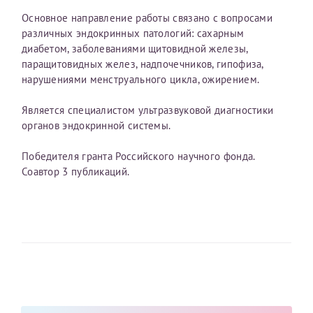
готова терпеливо отвечать на многочисленные
конфиденциальности
вопросы, повторять какую-либо информацию,
Основное направление работы связано с вопросами
разжевывать ее таким образом, чтобы клиент смог
различных эндокринных патологий: сахарным
Я подтверждаю свое согласие на передачу указанной мной
информации в электронной форме (в том числе персональных
разобраться. Очень рекомендую такого бережного и
диабетом, заболеваниями щитовидной железы,
данных) по открытым каналам связи сети Интернет.
внимательного врача-эндокринолога как Колчанова
паращитовидных желез, надпочечников, гипофиза,
Яна Андреевна.
нарушениями менструального цикла, ожирением.
Является специалистом ультразвуковой диагностики
Колчанова Яна Андреевна
органов эндокринной системы.
Эндокринологи
Победителя гранта Российского научного фонда.
11 июня 2025
Соавтор 3 публикаций.