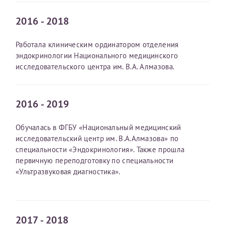
Отчество*
2016 - 2018
Работала клиническим ординатором отделения
ИНН Налогоплательщика*
эндокринологии Национального медицинского
исследовательского центра им. В.А. Алмазова.
налогоплательщик, тот, кто будет получать вычет - ФИО
налогоплательщика
2016 - 2019
Обучалась в ФГБУ «Национальный медицинский
За год/годы
исследовательский центр им. В.А.Алмазова» по
специальности «Эндокринология». Также прошла
2022
первичную переподготовку по специальности
2023
«Ультразвуковая диагностика».
2024
2025
2017 - 2018