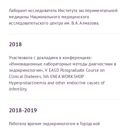
Лаборант-исследователь Института экспериментальной
Получение справки
медицины Национального медицинского
исследовательского центра им. В.А. Алмазова.
Лично в кассе центра
Прислать на эл. почту
2018
Направить справку сразу в ИФНС
Участвовала с докладами в конференциях:
(упрощенный порядок возврата НДФЛ с 2024 г.)
«Инновационные лабораторные методы диагностики в
эндокринологии», V EASD Postgraduate Course on
Clinical Diabetes, 5th ENEA WORKSHOP
Hyperprolactinemia and other endocrine causes of
Телефон*
infertility.
Электронная почта*
2018-2019
Елена
Работала врачом-эндокринологом в Городской
скан 2-3 страниц паспорта пациента и