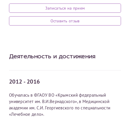
Записаться на прием
Оставить отзыв
Принимаю условия
Соглашения на обработку
Отчество*
Оставить отзыв
персональных данных
Записаться на прием
Дата рождения*
Деятельность и достижения
Для предоставления в налоговые органы Российской
2012 - 2016
Федерации, выписать ее на имя:
Фамилия*
Обучалась в ФГАОУ ВО «Крымский федеральный
университет им. В.И.Вернадского», в Медицинской
академии им. С.И. Георгиевского по специальности
«Лечебное дело».
Имя*