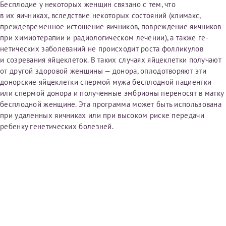
Бесплодие у некоторых женщин связано с тем, что
первом заявлении. После отправки готового документа
Электронная почта*
Наши специалисты готовы помочь вам, предоставив
в их яичниках, вследствие некоторых состояний (климакс,
изменения и переоформление справки на другого
общую информацию и рекомендации на основе
преждевременное ис­тощение яичников, повреждение яичников
налогоплательщика не выполняются
. Пожалуйста,
ваших вопросов. Задайте ваш вопрос,
при химиотерапии и ра­диологическом лечении), а также ге­
внимательно проверяйте все данные перед отправкой
и мы постараемся ответить на него как можно
нетических заболеваний не проис­ходит роста фолликулов
заявки.
скорее.
Номер телефона*
и созре­вания яйцеклеток. В таких случаях яйцеклетки получают
от другой здо­ровой женщины — донора, оплодот­воряют эти
После отправки заявки вы получите письмо на указанную
Я подтверждаю, что ознакомился с уведомлением,
донорские яйцеклетки спермой мужа бесплодной пациент­ки
электронную почту с подтверждением «
Заявка на справку
приведённым выше.
или спермой донора и получен­ные эмбрионы переносят в матку
принята
». Если письмо не поступит, пожалуйста, свяжитесь
Номер медицинской карты МЦРМ
бесплодной женщине. Эта програм­ма может быть использована
с МЦРМ для уточнения информации.
Далее
при удаленных яичниках или при высо­ком риске передачи
ребенку генети­ческих болезней.
Заявление
Сдать спермограмму
Прошу выдать справку об оказанных медицинских услугах
следующим пациентам:
Выберите специальность врача
Фамилия*
Или введите его имя
Имя*