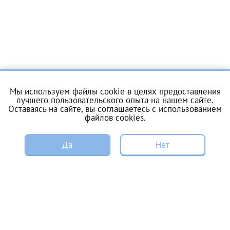
Отчество*
ИНН Налогоплательщика*
налогоплательщик, тот, кто будет получать вычет - ФИО
Мы используем файлы cookie в целях предоставления
налогоплательщика
лучшего пользовательского опыта на нашем сайте.
О центре
Услуги
Оставаясь на сайте, вы соглашаетесь с
использованием
файлов cookies
.
Цены и акции
Пациентам
За год/годы
ЗАПИСЬ
Да
Нет
ЭКО по ОМС
Донорам
2022
Специалистам
Вакансии
2023
2024
Энциклопедия
Контакты
2025
Справка для налоговой