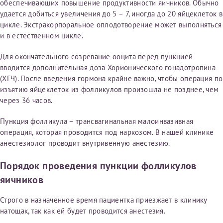
обеспечивающих повышение продуктивности яичников. Обычно
удается добиться увеличения до 5 – 7, иногда до 20 яйцеклеток в
Получение справки
цикле. Экстракорпоральное оплодотворение может выполняться
и в естественном цикле.
Лично в кассе центра
Для окончательного созревание ооцита перед пункцией
вводится дополнительная доза Хорионического гонадотропина
Прислать на эл. почту
(ХГЧ). После введения гормона крайне важно, чтобы операция по
изъятию яйцеклеток из фолликулов произошла не позднее, чем
Направить справку сразу в ИФНС
через 36 часов.
(упрощенный порядок возврата НДФЛ с 2024 г.)
Пункция фолликула – трансвагинальная малоинвазивная
операция, которая проводится под наркозом. В нашей клинике
анестезиолог проводит внутривенную анестезию.
Телефон*
Порядок проведения пункции фолликулов
яичников
Электронная почта*
Строго в назначенное время пациентка приезжает в клинику
натощак, так как ей будет проводится анестезия.
скан 2-3 страниц паспорта пациента и