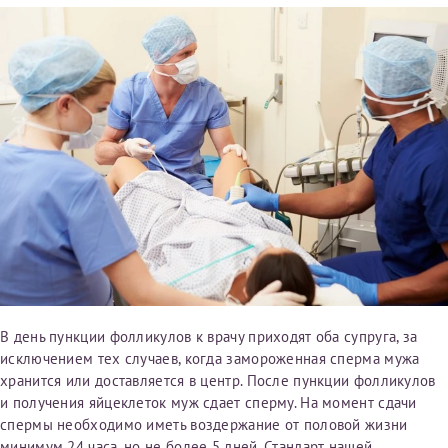
налогоплательщика* (основной разворот с фотографией,
вашими данными и местом выдачи)
В день пункции фолликулов к врачу приходят оба супруга, за
исключением тех случаев, когда замороженная сперма мужа
хранится или доставляется в центр. После пункции фолликулов
и получения яйцеклеток муж сдает сперму. На момент сдачи
спермы необходимо иметь воздержание от половой жизни
минимум 24 часа, но не более 5 дней. Стандарт нашей
Нажимая кнопку "Отправить" соглашаюсь с
Политикой