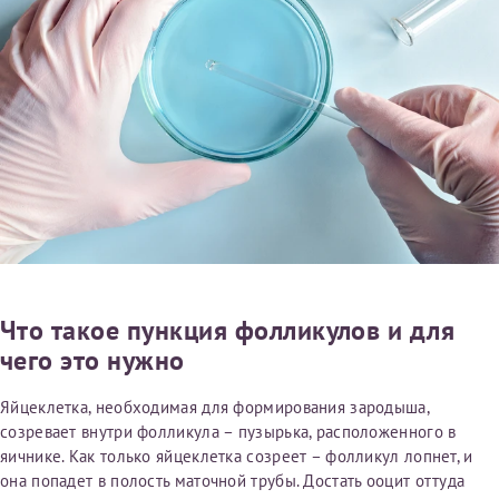
Принимаю условия
Соглашения на обработку
Отчество*
персональных данных
Записаться на прием
Дата рождения*
Для предоставления в налоговые органы Российской
Федерации, выписать ее на имя:
Что такое пункция фолликулов и для
чего это нужно
Фамилия*
Яйцеклетка, необходимая для формирования зародыша,
созревает внутри фолликула – пузырька, расположенного в
Имя*
яичнике. Как только яйцеклетка созреет – фолликул лопнет, и
она попадет в полость маточной трубы. Достать ооцит оттуда