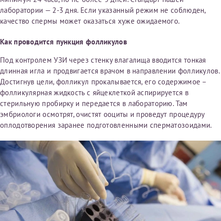
конфиденциальности
лаборатории — 2-3 дня. Если указанный режим не соблюден,
качество спермы может оказаться хуже ожидаемого.
Я подтверждаю свое согласие на передачу указанной мной
информации в электронной форме (в том числе персональных
данных) по открытым каналам связи сети Интернет.
Как проводится пункция фолликулов
Под контролем УЗИ через стенку влагалища вводится тонкая
длинная игла и продвигается врачом в направлении фолликулов.
Достигнув цели, фолликул прокалывается, его содержимое –
фолликулярная жидкость с яйцеклеткой аспирируется в
стерильную пробирку и передается в лабораторию. Там
эмбриологи осмотрят, очистят ооциты и проведут процедуру
оплодотворения заранее подготовленными сперматозоидами.