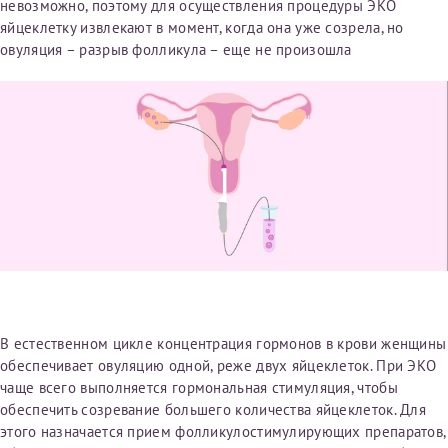
невозможно, поэтому для осуществления процедуры ЭКО
Отчество*
яйцеклетку извлекают в момент, когда она уже созрела, но
овуляция – разрыв фолликула – еще не произошла
ИНН Налогоплательщика*
налогоплательщик, тот, кто будет получать вычет - ФИО
налогоплательщика
За год/годы
2022
2023
В естественном цикле концентрация гормонов в крови женщины
обеспечивает овуляцию одной, реже двух яйцеклеток. При ЭКО
2024
чаще всего выполняется гормональная стимуляция, чтобы
2025
обеспечить созревание большего количества яйцеклеток. Для
этого назначается прием фолликулостимулирующих препаратов,