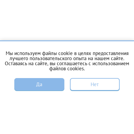
Отчество*
ИНН Налогоплательщика*
налогоплательщик, тот, кто будет получать вычет - ФИО
Мы используем файлы cookie в целях предоставления
налогоплательщика
лучшего пользовательского опыта на нашем сайте.
О центре
Услуги
Оставаясь на сайте, вы соглашаетесь с
использованием
файлов cookies
.
Цены и акции
Пациентам
За год/годы
ЗАПИСЬ
Да
Нет
ЭКО по ОМС
Донорам
2022
Специалистам
Вакансии
2023
2024
Энциклопедия
Контакты
2025
Справка для налоговой