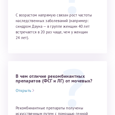
налогоплательщика* (основной разворот с фотографией,
вашими данными и местом выдачи)
С возрастом напрямую связан рост частоты
наследственных заболева­ний (например:
синдром Дауна — в группе женщин 40 лет
встречается в 20 раз чаще, чем у женщин
24 лет).
В чем отличие рекомбинантных
препаратов (ФСГ и ЛГ) от мочевых?
Открыть
Рекомбинантные препараты получены
искусственным путем с помощью генной
Нажимая кнопку "Отправить" соглашаюсь с
Политикой