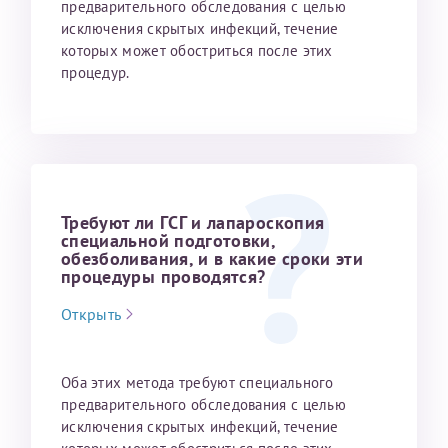
предварительного обследования с целью
исключения скрытых инфекций, течение
которых может обостриться после этих
Принимаю условия
Соглашения на обработку
Отчество*
процедур.
персональных данных
Записаться на прием
Дата рождения*
Требуют ли ГСГ и лапароскопия
специальной подготовки,
обезболивания, и в какие сроки эти
Для предоставления в налоговые органы Российской
процедуры проводятся?
Федерации, выписать ее на имя:
Открыть
Фамилия*
Оба этих метода требуют специального
Имя*
предварительного обследования с целью
исключения скрытых инфекций, течение