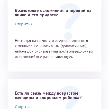
Возможные осложнения операций на
Получение справки
яичке и его придатке
Открыть
Лично в кассе центра
Прислать на эл. почту
Hесмотря на то, что эти операции относятся
Направить справку сразу в ИФНС
к минимально инвазивным (травматичным),
(упрощенный порядок возврата НДФЛ с 2024 г.)
небольшой риск развития послеоперационных
осложне­ний все равно существует.
Телефон*
Электронная почта*
Есть ли связь между возрастом
женщины и здоровьем ребенка?
Открыть
скан 2-3 страниц паспорта пациента и