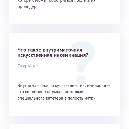
которых может обостриться после этих
процедур.
Отчество*
ИНН Налогоплательщика*
налогоплательщик, тот, кто будет получать вычет - ФИО
Что такое внутриматочная
налогоплательщика
искусственная инсеминация?
Открыть
За год/годы
Внутриматочная искусственная инсеминация —
2022
это введение спермы с помощью
2023
специального катетера в полость матки.
2024
2025