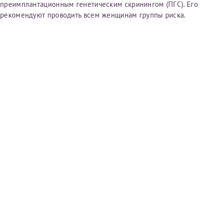
преимплантационным генетическим скринингом (ПГС). Его
рекомендуют проводить всем женщинам группы риска.
Принимаю условия
Соглашения на обработку
Отчество*
персональных данных
Записаться на прием
Дата рождения*
Для предоставления в налоговые органы Российской
Федерации, выписать ее на имя:
Фамилия*
Имя*