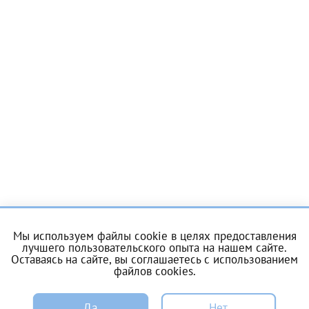
Отчество*
ИНН Налогоплательщика*
налогоплательщик, тот, кто будет получать вычет - ФИО
налогоплательщика
За год/годы
2022
2023
Мы используем файлы cookie в целях предоставления
лучшего пользовательского опыта на нашем сайте.
2024
Оставаясь на сайте, вы соглашаетесь с
использованием
файлов cookies
.
2025
ЗАПИСЬ
Да
Нет