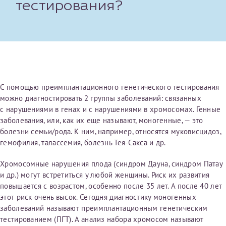
тестирования?
первом заявлении. После отправки готового документа
Электронная почта*
Наши специалисты готовы помочь вам, предоставив
изменения и переоформление справки на другого
общую информацию и рекомендации на основе
налогоплательщика не выполняются
. Пожалуйста,
ваших вопросов. Задайте ваш вопрос,
внимательно проверяйте все данные перед отправкой
и мы постараемся ответить на него как можно
заявки.
скорее.
Номер телефона*
После отправки заявки вы получите письмо на указанную
Я подтверждаю, что ознакомился с уведомлением,
электронную почту с подтверждением «
Заявка на справку
С помощью преимплантационного генетического тестирования
приведённым выше.
принята
». Если письмо не поступит, пожалуйста, свяжитесь
можно диагностировать 2 группы заболеваний: связанных
Номер медицинской карты МЦРМ
с МЦРМ для уточнения информации.
с нарушениями в генах и с нарушениями в хромосомах. Генные
Далее
заболевания, или, как их еще называют, моногенные, — это
болезни семьи/рода. К ним, например, относятся муковисцидоз,
Заявление
гемофилия, талассемия, болезнь Тея-Сакса и др.
Сдать спермограмму
Прошу выдать справку об оказанных медицинских услугах
Хромосомные нарушения плода (синдром Дауна, синдром Патау
следующим пациентам:
и др.) могут встретиться у любой женщины. Риск их развития
Выберите специальность врача
повышается с возрастом, особенно после 35 лет. А после 40 лет
Фамилия*
этот риск очень высок. Сегодня диагностику моногенных
заболеваний называют преимплантационным генетическим
Или введите его имя
тестированием (ПГТ). А анализ набора хромосом называют
Имя*