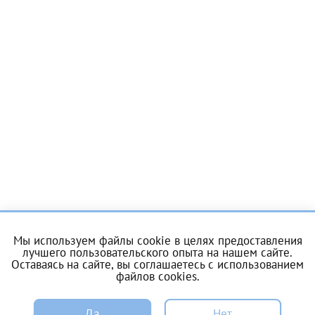
Отчество*
ИНН Налогоплательщика*
налогоплательщик, тот, кто будет получать вычет - ФИО
налогоплательщика
За год/годы
2022
2023
Мы используем файлы cookie в целях предоставления
лучшего пользовательского опыта на нашем сайте.
2024
Оставаясь на сайте, вы соглашаетесь с
использованием
файлов cookies
.
2025
ЗАПИСЬ
Да
Нет