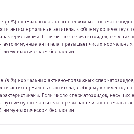
Имя*
е (в %) нормальных активно-подвижных сперматозоидов
ости антиспермальные антитела, к общему количеству с
Дата рождения*
характеристиками. Если число сперматозоидов, несущих 
Запис
овия
Соглашения на обработку персональных данных
и аутоиммунные антитела, превышает число нормальных 
об иммунологическом бесплодии
е (в %) нормальных активно-подвижных сперматозоидов
Имя*
ости антиспермальные антитела, к общему количеству с
характеристиками. Если число сперматозоидов, несущих 
и аутоиммунные антитела, превышает число нормальных 
ИНН Налогоплательщика*
об иммунологическом бесплодии
налогоплательщик, тот, кто будет получать вычет - ФИО налогоплательщика