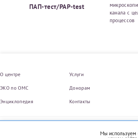
микроскопи
ПАП-тест/PAP-test
канала с ц
За год/годы
процессов
2022
2023
2024
2025
О центре
Услуги
ЭКО по ОМС
Донорам
Телефон*
Энциклопедия
Контакты
Мы в социальных сетях
Мы используем 