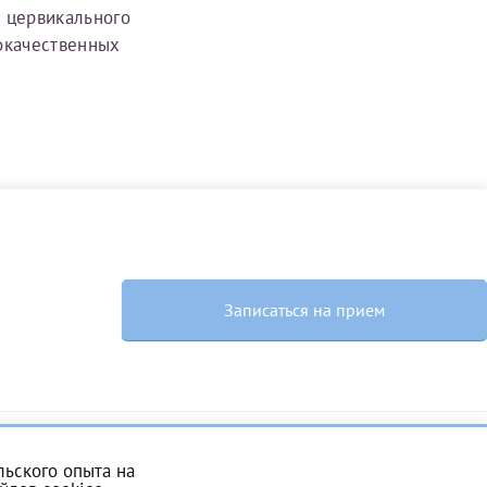
 цервикального
окачественных
Записаться на прием
скан 2-3 страниц паспорта пациента и налогоплательщика* (основной разворот с фотографией, вашими данными и местом выдачи)
ьского опыта на