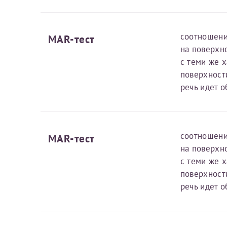
Фамилия*
Или введите его имя
соотношени
МAR-тест
на поверхн
Отчество*
с теми же 
Принимаю усл
поверхност
речь идет 
соотношени
МAR-тест
Фамилия*
на поверхн
с теми же 
поверхност
Отчество*
речь идет 