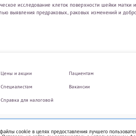
ческое исследование клеток поверхности шейки матки и
елью выявления предраковых, раковых изменений и добр
Получение справки
Лично в кассе центра
Прислать на эл. почту
Направить справку сразу в ИФНС
(упрощенный порядок возврата НДФЛ с 2024 г.)
Цены и акции
Пациентам
Специалистам
Вакансии
Электронная почта*
Справка для налоговой
файлы cookie в целях предоставления лучшего пользовател