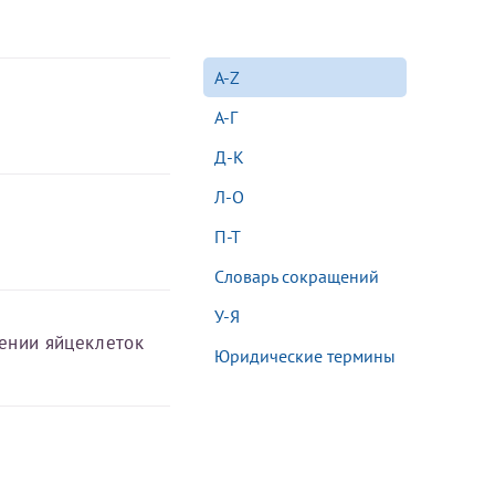
Далее
A-Z
После отправки
А-Г
оплательщика не
Д-К
кой заявки.
Л-О
П-Т
м
Словарь сокращений
У-Я
шении яйцеклеток
Юридические термины
там: