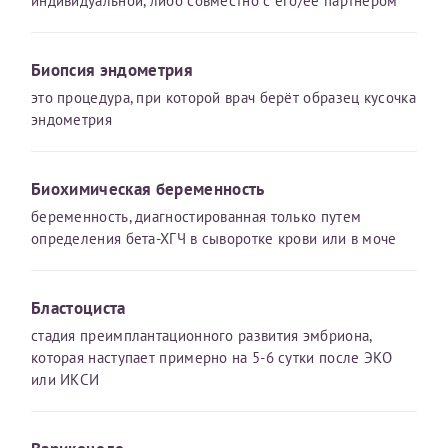
индивидуальной, либо совместно с его/ее партнером
налогоплательщика* (основной разворот с фотографией,
вашими данными и местом выдачи)
Биопсия эндометрия
это процедура, при которой врач берёт образец кусочка
эндометрия
Биохимическая беременность
беременность, диагностированная только путем
определения бета-ХГЧ в сыворотке крови или в моче
Бластоциста
стадия преимплантационного развития эмбриона,
которая наступает примерно на 5-6 сутки после ЭКО
или ИКСИ
Нажимая кнопку "Отправить" соглашаюсь с
Политикой