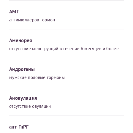
АМГ
Принимаю условия
Соглашения на обработку
антимюллеров гормон
Отчество*
персональных данных
Аменорея
Записаться на прием
Дата рождения*
отсутствие менструаций в течение 6 месяцев и более
Андрогены
мужские половые гормоны
Для предоставления в налоговые органы Российской
Федерации, выписать ее на имя:
Фамилия*
Ановуляция
отсутствие овуляции
Имя*
ант-ГнРГ