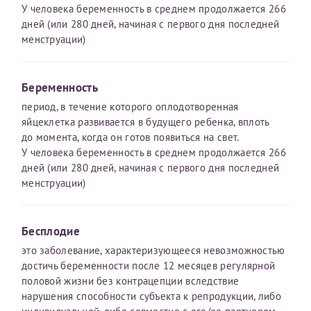
У человека беременность в среднем продолжается 266
дней (или 280 дней, начиная с первого дня последней
Получение справки
менструации)
Лично в кассе центра
Беременность
Прислать на эл. почту
период, в течение которого оплодотворенная
яйцеклетка развивается в будущего ребенка, вплоть
Направить справку сразу в ИФНС
до момента, когда он готов появиться на свет.
(упрощенный порядок возврата НДФЛ с 2024 г.)
У человека беременность в среднем продолжается 266
дней (или 280 дней, начиная с первого дня последней
менструации)
Телефон*
Бесплодие
это заболевание, характеризующееся невозможностью
Электронная почта*
достичь беременности после 12 месяцев регулярной
половой жизни без контрацепции вследствие
нарушения способности субъекта к репродукции, либо
скан 2-3 страниц паспорта пациента и