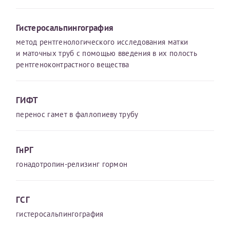
Гистеросальпингография
метод рентгенологиче­ского исследования матки
и маточных труб с помощью введения в их полость
рентгеноконтрастного вещества
ГИФТ
перенос гамет в фаллопиеву трубу
ГнРГ
гонадотропин-релизинг гормон
ГСГ
гистеросальпингография