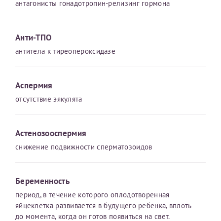
антагонисты гонадотропин-релизинг гормона
Отчество*
Анти-ТПО
ИНН Налогоплательщика*
антитела к тиреопероксидазе
налогоплательщик, тот, кто будет получать вычет - ФИО
Аспермия
налогоплательщика
отсутствие эякулята
За год/годы
Астенозооспермия
снижение подвижности сперматозоидов
2022
2023
Беременность
2024
период, в течение которого оплодотворенная
2025
яйцеклетка развивается в будущего ребенка, вплоть
до момента, когда он готов появиться на свет.