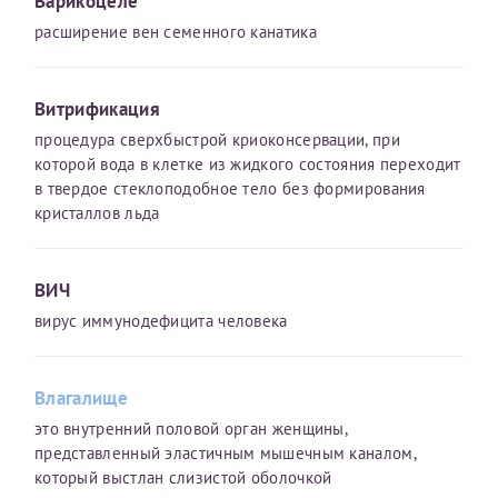
Варикоцеле
конфиденциальности
расширение вен семенного канатика
Я подтверждаю свое согласие на передачу указанной мной
информации в электронной форме (в том числе персональных
данных) по открытым каналам связи сети Интернет.
Витрификация
процедура сверхбыстрой криоконсервации, при
которой вода в клетке из жидкого состояния переходит
в твердое стеклоподобное тело без формирования
кристаллов льда
ВИЧ
вирус иммунодефицита человека
Влагалище
это внутренний половой орган женщины,
представленный эластичным мышечным каналом,
который выстлан слизистой оболочкой