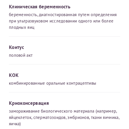
конфиденциальности
Клиническая беременность
беременность, диагностированная путем определения
Я подтверждаю свое согласие на передачу указанной мной
информации в электронной форме (в том числе персональных
при ультразвуковом исследовании одного или более
данных) по открытым каналам связи сети Интернет.
плодных яиц
Коитус
половой акт
КОК
комбинированные оральные контрацептивы
Криоконсервация
замораживание биологического материала (например,
яйцеклеток, сперматозоидов, эмбрионов, ткани яичника,
яичка)