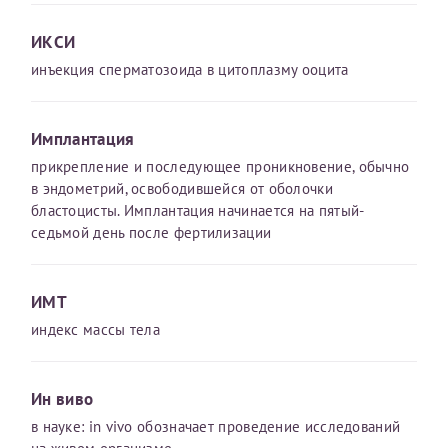
ИКСИ
Получение справки
инъекция сперматозоида в цитоплазму ооцита
Лично в кассе центра
Имплантация
Прислать на эл. почту
прикрепление и последующее проникновение, обычно
Направить справку сразу в ИФНС
в эндометрий, освободившейся от оболочки
(упрощенный порядок возврата НДФЛ с 2024 г.)
бластоцисты. Имплантация начинается на пятый-
седьмой день после фертилизации
Телефон*
ИМТ
индекс массы тела
Электронная почта*
Ин виво
в науке: in vivo обозначает проведение исследований
скан 2-3 страниц паспорта пациента и