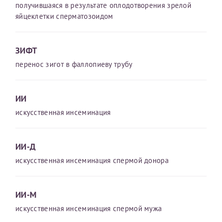
получившаяся в результате оплодотворения зрелой
Отчество*
яйцеклетки сперматозоидом
ИНН Налогоплательщика*
ЗИФТ
перенос зигот в фаллопиеву трубу
налогоплательщик, тот, кто будет получать вычет - ФИО
налогоплательщика
ИИ
искусственная инсеминация
За год/годы
ИИ-Д
2022
искусственная инсеминация спермой донора
2023
2024
ИИ-М
2025
искусственная инсеминация спермой мужа