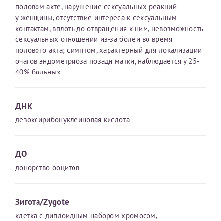
половом акте, нарушение сексуальных реакций
у женщины, отсутствие интереса к сексуальным
контактам, вплоть до отвращения к ним, невозможность
Принимаю условия
Соглашения на обработку
Отчество*
сексуальных отношений из-за болей во время
персональных данных
полового акта; симптом, характерный для локализации
очагов эндометриоза позади матки, наблюдается у 25-
Записаться на прием
Дата рождения*
40% больных
ДНК
дезоксирибонуклеиновая кислота
Для предоставления в налоговые органы Российской
Федерации, выписать ее на имя:
ДО
Фамилия*
донорство ооцитов
Имя*
Зигота/Zygote
клетка с диплоидным набором хромосом,