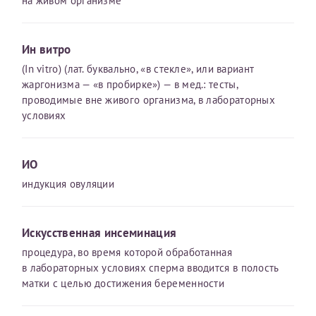
на живом организме
налогоплательщика* (основной разворот с фотографией,
вашими данными и местом выдачи)
Ин витро
(In vitro) (лат. буквально, «в стекле», или вариант
жаргонизма — «в пробирке») — в мед.: тесты,
проводимые вне живого организма, в лабораторных
условиях
ИО
индукция овуляции
Искусственная инсеминация
процедура, во время которой обработанная
в лабораторных условиях сперма вводится в полость
матки с целью достижения беременности
Нажимая кнопку "Отправить" соглашаюсь с
Политикой