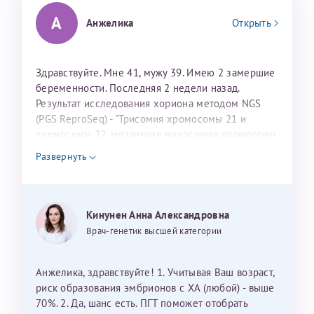
конфиденциальности
А
Анжелика
Открыть
Я подтверждаю свое согласие на передачу указанной мной
информации в электронной форме (в том числе персональных
данных) по открытым каналам связи сети Интернет.
Здравствуйте. Мне 41, мужу 39. Имею 2 замершие
беременности. Последняя 2 недели назад.
Результат исследования хориона методом NGS
(PGS ReproSeq) - "Трисомия хромосомы 21 и
хромосомы 22, мозаичная моносомия хромосоми
Х. Пол женский". Мой и мужа кариотипы в норме.
Развернуть
Естественная беременность наступает на 2-3
цикл. Подскажите: 1. Каковы риски при
естественном зачатии получить такие же
хромосомные патологии? 2. Есть ли шанс родить
Кинунен Анна Александровна
нормального ребенка при ЭКО+ПГД?
Врач-генетик высшей категории
Анжелика, здравствуйте! 1. Учитывая Ваш возраст,
риск образования эмбрионов с ХА (любой) - выше
70%. 2. Да, шанс есть. ПГТ поможет отобрать