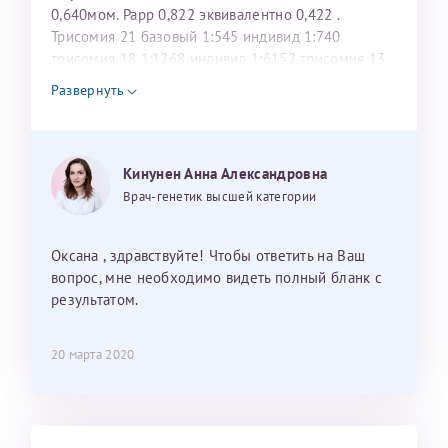
налогоплательщика* (основной разворот с фотографией,
0,640мом. Рарр 0,822 эквивалентно 0,422 .
Трисомия 21 базовый 1:545 индивид 1:740
вашими данными и местом выдачи)
трисомия 18 1:1268 индивид 1:6152 трисомия 13
базовый 1:3993 но почему индивид так низок
Развернуть
1:146? По этому поводу очень переживаю . По узи
все показания в норме .
Кинунен Анна Александровна
Врач-генетик высшей категории
Оксана , здравствуйте! Чтобы ответить на Ваш
вопрос, мне необходимо видеть полный бланк с
результатом.
20 марта 2020
Нажимая кнопку "Отправить" соглашаюсь с
Политикой