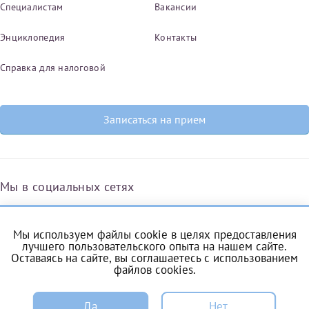
Специалистам
Вакансии
Энциклопедия
Контакты
Справка для налоговой
Записаться на прием
Мы в социальных сетях
Мы используем файлы cookie в целях предоставления
Вконтакте
Одноклассники
Яндекс.Дзен
Telegram
Max
лучшего пользовательского опыта на нашем сайте.
Оставаясь на сайте, вы соглашаетесь с
использованием
файлов cookies
.
ЗАПИСЬ
Комендантский проспект, 53/1A
Да
Нет