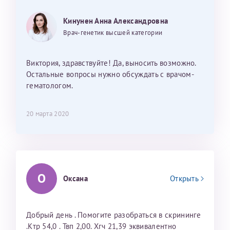
Кинунен Анна Александровна
Получение справки
Врач-генетик высшей категории
Лично в кассе центра
Виктория, здравствуйте! Да, выносить возможно.
Прислать на эл. почту
Остальные вопросы нужно обсуждать с врачом-
гематологом.
Направить справку сразу в ИФНС
(упрощенный порядок возврата НДФЛ с 2024 г.)
20 марта 2020
Телефон*
О
Оксана
Открыть
Электронная почта*
Добрый день . Помогите разобраться в скрининге
скан 2-3 страниц паспорта пациента и
.Ктр 54,0 . Твп 2,00. Хгч 21,39 эквивалентно