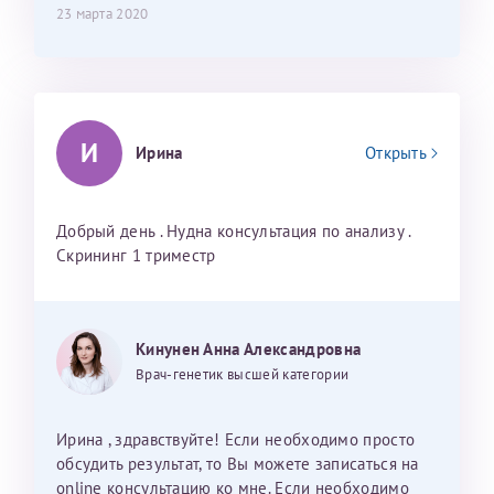
23 марта 2020
Принимаю условия
Соглашения на обработку
Отчество*
персональных данных
И
Записаться на прием
Ирина
Открыть
Дата рождения*
Добрый день . Нудна консультация по анализу .
Скрининг 1 триместр
Для предоставления в налоговые органы Российской
Федерации, выписать ее на имя:
Кинунен Анна Александровна
Фамилия*
Врач-генетик высшей категории
Ирина , здравствуйте! Если необходимо просто
Имя*
обсудить результат, то Вы можете записаться на
online консультацию ко мне. Если необходимо