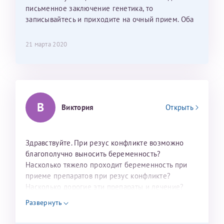
письменное заключение генетика, то
Отчество*
записывайтесь и приходите на очный прием. Оба
варианта возможны через администраторов
МЦРМ (тел 8-812-3271950).
21 марта 2020
ИНН Налогоплательщика*
налогоплательщик, тот, кто будет получать вычет - ФИО
налогоплательщика
В
Виктория
Открыть
За год/годы
Здравствуйте. При резус конфликте возможно
благополучно выносить беременность?
2022
Насколько тяжело проходит беременность при
2023
приеме препаратов при резус конфликте?
2024
Насколько дорогие эти препараты и лечение?
2025
Развернуть