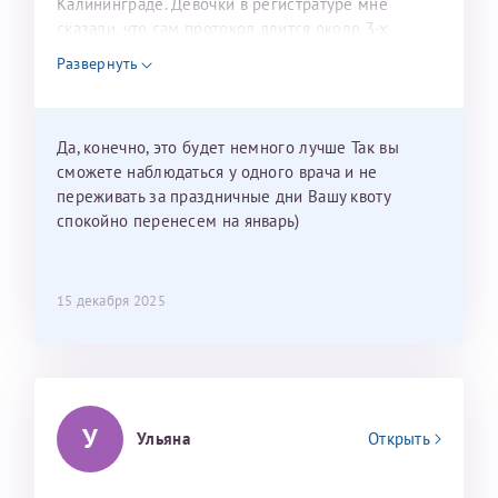
Калининграде. Девочки в регистратуре мне
сказали, что сам протокол длится около 3-х
недель и 3 недели я должна находится в Питере.
Развернуть
Можно мне новый год провести в Калининграде и
приехать к Вам в январе? Будут ли действовать
мои направления?
Да, конечно, это будет немного лучше Так вы
сможете наблюдаться у одного врача и не
переживать за праздничные дни Вашу квоту
спокойно перенесем на январь)
15 декабря 2025
У
Ульяна
Открыть