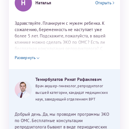
Н
Наталья
Открыть
налогоплательщика* (основной разворот с фотографией,
вашими данными и местом выдачи)
Здравствуйте. Планируем с мужем ребенка. К
сожалению, беременность не наступает уже
более 5 лет. Подскажите, пожалуйста, в вашей
клинике можно сделать ЭКО по ОМС? Есть ли
бесплатная консультация репродуктолога? С
уважением, Наталья Баранова.
Развернуть
Александра
Темирбулатов Ринат Рафаилевич
Врач акушер-гинеколог, репродуктолог
Хотелось бы выразить благодарность Темирбулатову
высшей категории, кандидат медицинских
Ринату Рафаильевичу. Словами не описать, на сколько
наук, заведующий отделением ВРТ
мы ему благодарны. Благодаря ему мы стали
счастливыми родителями доченьки, которой
исполнилось вчера пол года. Ринат Рафаильевич
Добрый день. Да, мы проводим программы ЭКО
волшебник, который исполнил нашу очень давнюю
по ОМС. Бесплатные консультации
мечту. Забеременеть не получалось на протяжении
репродуктолога бывают в виде периодических
Нажимая кнопку "Отправить" соглашаюсь с
Политикой