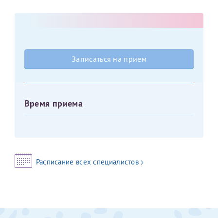
Оставить отзыв
Принимаю условия
Соглашения на обработку
Отчество*
персональных данных
Записаться на прием
Записаться на прием
Дата рождения*
Время приема
Для предоставления в налоговые органы Российской
Федерации, выписать ее на имя:
Фамилия*
Расписание всех специалистов
Имя*