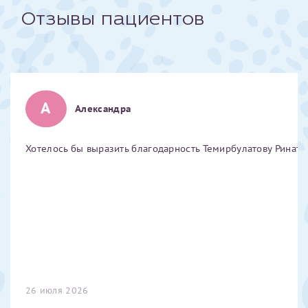
Отзывы пациентов
Отчество*
ИНН Налогоплательщика*
А
Александра
налогоплательщик, тот, кто будет получать вычет - ФИО
налогоплательщика
Хотелось бы выразить благодарность Темирбулатову Ринату 
За год/годы
2022
2023
2024
2025
26 июля 2026