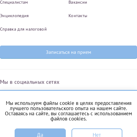
Специалистам
Вакансии
Энциклопедия
Контакты
Справка для налоговой
Записаться на прием
Мы в социальных сетях
Мы используем файлы cookie в целях предоставления
Вконтакте
Одноклассники
Яндекс.Дзен
Telegram
Max
лучшего пользовательского опыта на нашем сайте.
Оставаясь на сайте, вы соглашаетесь с
использованием
файлов cookies
.
ЗАПИСЬ
Комендантский проспект, 53/1A
Да
Нет