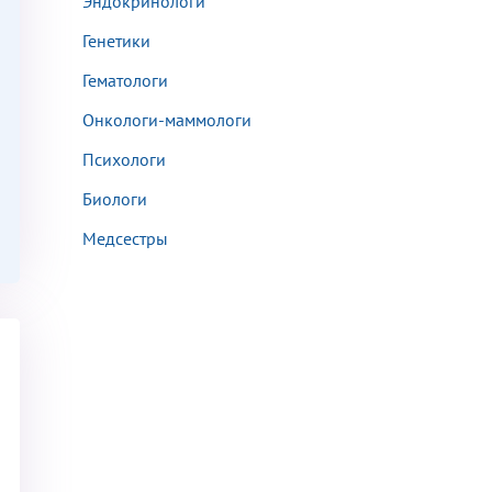
Эндокринологи
Генетики
Гематологи
Онкологи-маммологи
аться на прием
Психологи
Биологи
Медсестры
Для предоставления в налоговые органы Российской Федерации, выписать ее на имя: