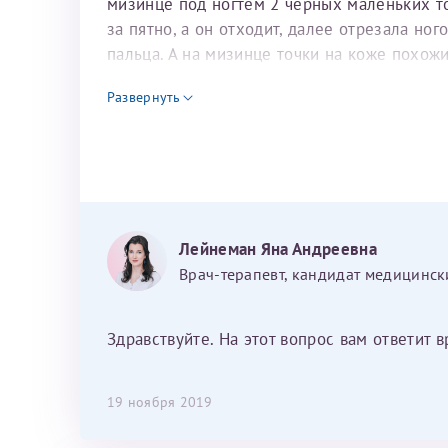
мизинце под ногтем 2 черных маленьких то
за пятно, а он отходит, далее отрезала но
пальца. А на мизинце точки на коже похож
За год/годы
что это может быть?
Развернуть
2022
2023
2024
2025
Лейнеман Яна Андреевна
Врач-терапевт, кандидат медицинск
Телефон*
Здравствуйте. На этот вопрос вам ответит 
19 ноября 2019