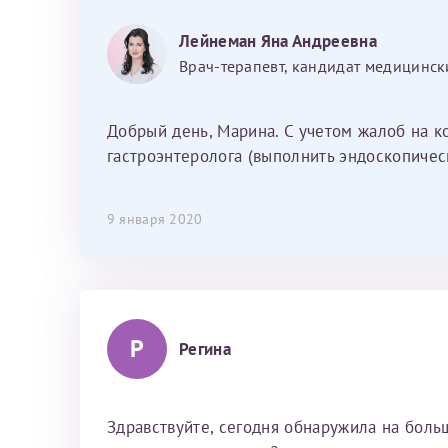
Фамилия*
Или введите его имя
Лейнеман Яна Андреевна
Врач-терапевт, кандидат медицинск
Отчество*
Добрый день, Марина. С учетом жалоб на к
Принимаю усл
гастроэнтеролога (выполнить эндоскопичес
9 января 2020
Фамилия*
Р
Регина
Отчество*
Здравствуйте, сегодня обнаружила на больш