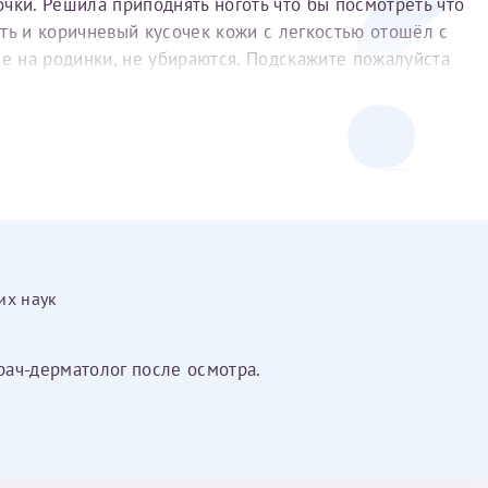
чки. Решила приподнять ноготь что бы посмотреть что
готь и коричневый кусочек кожи с легкостью отошёл с
ие на родинки, не убираются. Подскажите пожалуйста
Получение справки
Лично в кассе центра
Прислать на эл. почту
Направить справку сразу в ИФНС
(упрощенный порядок возврата НДФЛ с 2024 г.)
их наук
Электронная почта*
врач-дерматолог после осмотра.