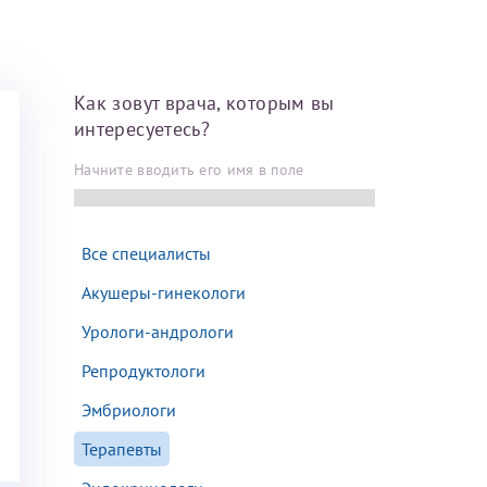
Далее
Как зовут врача, которым вы
После отправки
интересуетесь?
оплательщика не
Начните вводить его имя в поле
кой заявки.
м
Все специалисты
Акушеры-гинекологи
Урологи-андрологи
Репродуктологи
Эмбриологи
Терапевты
там: