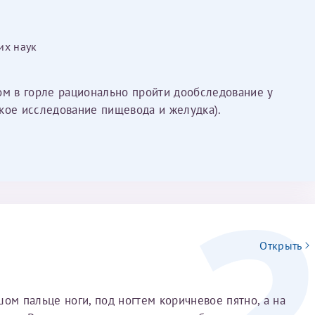
Имя*
их наук
Дата рождения*
ом в горле рационально пройти дообследование у
Запис
овия
Соглашения на обработку персональных данных
кое исследование пищевода и желудка).
Имя*
Открыть
ИНН Налогоплательщика*
ом пальце ноги, под ногтем коричневое пятно, а на
налогоплательщик, тот, кто будет получать вычет - ФИО налогоплательщика