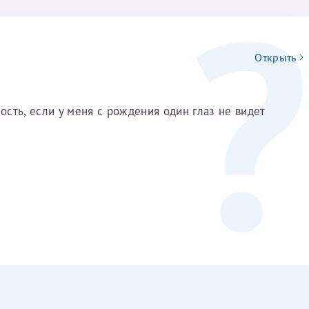
Открыть
сть, если у меня с рождения один глаз не видет
Нажимая кнопку "Отправить" соглашаюс
Политикой конфиденциальности
й информации в электронной форме (в том числе персональных данных) по открытым