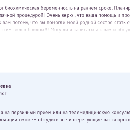
тог биохимическая беременность на раннем сроке. Плани
удачной процедурой! Очень верю , что ваша помощь и пр
вам потому, что вы помогли моей родной сестре стать с
е этим волшебником!!! Могу ли я записаться к вам и обс
еевна
лог
ся на первичный прием или на телемедицинскую консуль
льтации сможем обсудить все интересующие вас вопросы