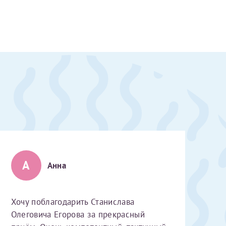
А
Анна
Хочу поблагодарить Станислава
скан 2-3 страниц паспорта пациента и налогоплательщика* (основной разворот с фотографией, вашими данными и местом выдачи)
Олеговича Егорова за прекрасный