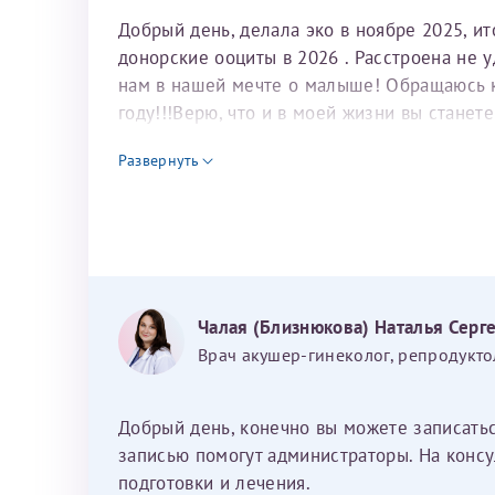
Добрый день, делала эко в ноябре 2025, и
донорские ооциты в 2026 . Расстроена не 
нам в нашей мечте о малыше! Обращаюсь к 
году!!!Верю, что и в моей жизни вы станет
для программы эко
Развернуть
Чалая (Близнюкова) Наталья Серг
Врач акушер-гинеколог, репродукто
Добрый день, конечно вы можете записать
записью помогут администраторы. На консу
подготовки и лечения.