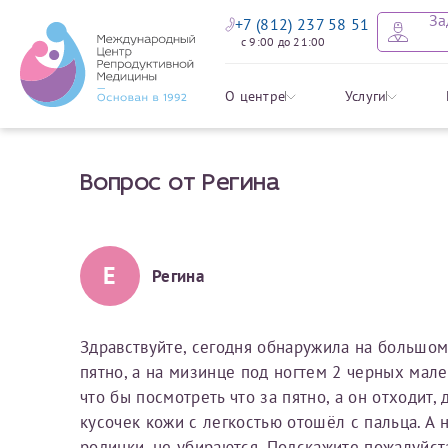
За
+7 (812) 237 58 51
с 9:00 до 21:00
Оставить
Записать
Задать в
Заявление 
О центре
Услуги
налоговых
Вопрос от Регина
Уважаемые пациенты! 
Ваше имя
Имя*
Мы рады приветст
ответы на интере
органов ознакомьтесь,
социальный налоговый
Мы просим вас не
Е
Регина
Ознакомить
информацию о сос
Фамилия
Отчество*
анонимность и за
условия мы не см
Здравствуйте, сегодня обнаружила на большом
пятно, а на мизинце под ногтем 2 черных мале
Наши специалист
Электронная почта
Фамилия*
что бы посмотреть что за пятно, а он отходит,
на основе ваших 
кусочек кожи с легкостью отошёл с пальца. А 
Срок подготовки доку
можно скорее.
родинки, не убираются. Подскажите пожалуйст