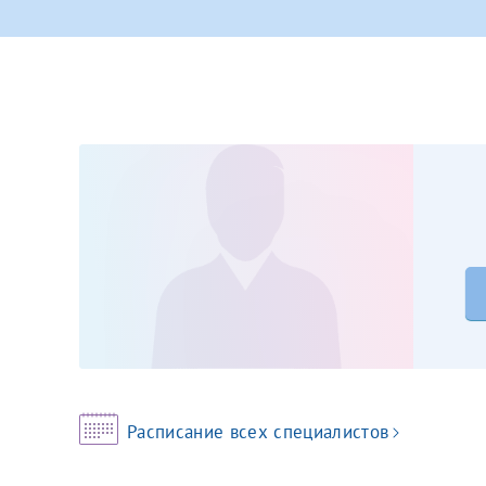
Принимаю усл
Фамилия*
Или введите его имя
Отчество*
Принимаю усл
Фамилия*
Отчество*
Расписание всех специалистов