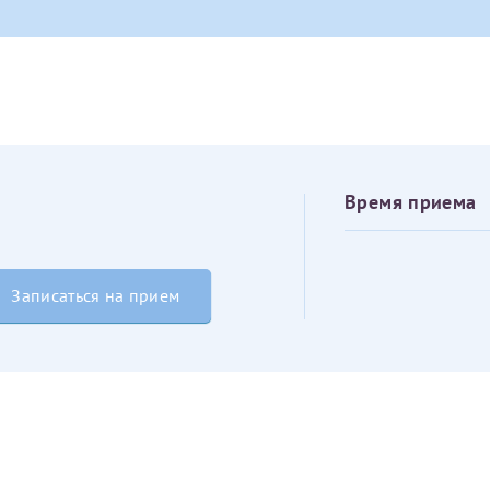
овия
Соглашения на обработку персональных данных
Имя*
Дата рождения*
Запис
овия
Соглашения на обработку персональных данных
Время приема
Записаться на прием
Имя*
ИНН Налогоплательщика*
налогоплательщик, тот, кто будет получать вычет - ФИО налогоплательщика