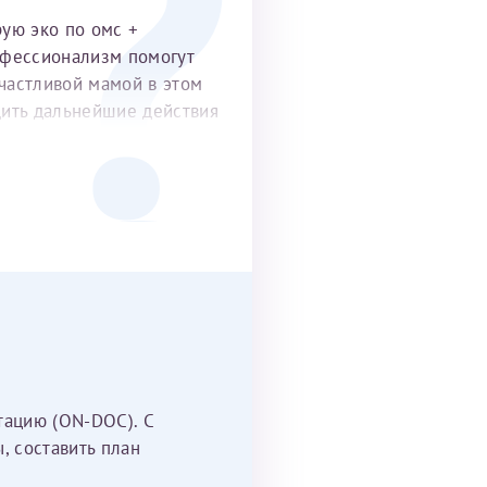
рую эко по омс +
офессионализм помогут
частливой мамой в этом
удить дальнейшие действия
тацию (ON-DOC). С
, составить план