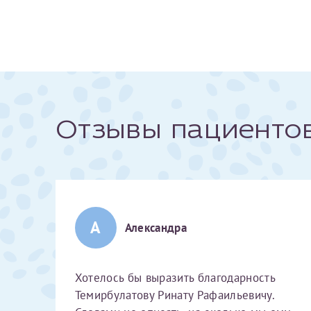
За год/годы
2022
2023
2024
Отзывы пациенто
2025
А
Телефон*
Александра
Хотелось бы выразить благодарность
Темирбулатову Ринату Рафаильевичу.