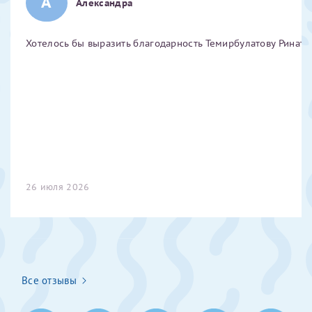
А
Александра
Отчество*
Хотелось бы выразить благодарность Темирбулатову Ринату 
ИНН Налогоплательщика*
налогоплательщик, тот, кто будет получать вычет - ФИО
налогоплательщика
За год/годы
26 июля 2026
2022
2023
2024
2025
Все отзывы