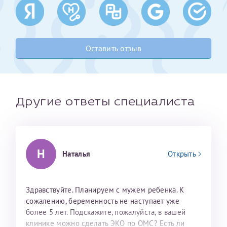
Получение справки
Оставить отзыв
Лично в кассе центра
Прислать на эл. почту
Направить справку сразу в ИФНС
Другие ответы специалиста
(упрощенный порядок возврата НДФЛ с 2024 г.)
Телефон*
Н
Наталья
Открыть
Электронная почта*
Здравствуйте. Планируем с мужем ребенка. К
сожалению, беременность не наступает уже
более 5 лет. Подскажите, пожалуйста, в вашей
скан 2-3 страниц паспорта пациента и
клинике можно сделать ЭКО по ОМС? Есть ли