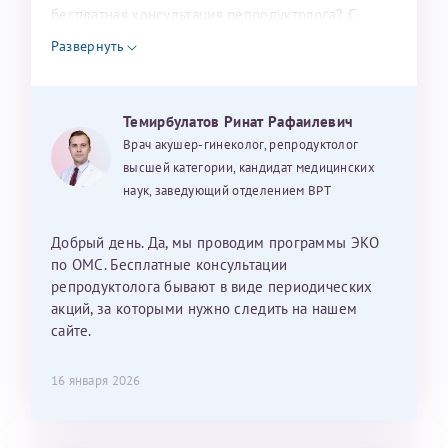
налогоплательщика* (основной разворот с фотографией,
бесплатная консультация репродуктолога? С
уважением, Наталья Баранова.
вашими данными и местом выдачи)
Развернуть
Темирбулатов Ринат Рафаилевич
Александра
Врач акушер-гинеколог, репродуктолог
высшей категории, кандидат медицинских
наук, заведующий отделением ВРТ
Хотелось бы выразить благодарность Темирбулатову
Добрый день. Да, мы проводим программы ЭКО
Ринату Рафаильевичу. Словами не описать, на сколько
по ОМС. Бесплатные консультации
мы ему благодарны. Благодаря ему мы стали
репродуктолога бывают в виде периодических
счастливыми родителями доченьки, которой
акций, за которыми нужно следить на нашем
исполнилось вчера пол года. Ринат Рафаильевич
сайте.
волшебник, который исполнил нашу очень давнюю
мечту. Забеременеть не получалось на протяжении
16 января 2026
10 лет. Потом начались операции по женски
(вылазили кисты на яичниках), после которых мне
сказали, что срочно нужно беременеть, так как я могу
Светлана
Анна
Нажимая кнопку "Отправить" соглашаюсь с
Политикой