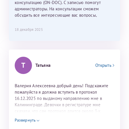
консультацию (ON-DOC). С записью помогут
лёгкое и простое. Вообще в данной клинике весь
администраторы. На консультации сможем
персонал очень вежливый и чуткий, прям приятно
обсудить все интересующие вас вопросы,
находиться. Мы собираемся туда ещё за вторым
составить план подготовки и лечения.
ребёнком, и конечно же только к Ринату
Рафаильевичу, нашему волшебнику, без каких либо
18 декабря 2025
сомнений.
Темирбулатов Ринат Рафаилевич
Репродуктологи
Т
Татьяна
Открыть
26 июля 2026
Валерия Алексеевна добрый день! Подскажите
пожалуйста я должна вступить в протокол
16.12.2025 по выданому направлению мне в
Калининграде. Девочки в регистратуре мне
сказали, что сам протокол длится около 3-х
недель и 3 недели я должна находится в Питере.
Развернуть
Можно мне новый год провести в Калининграде и