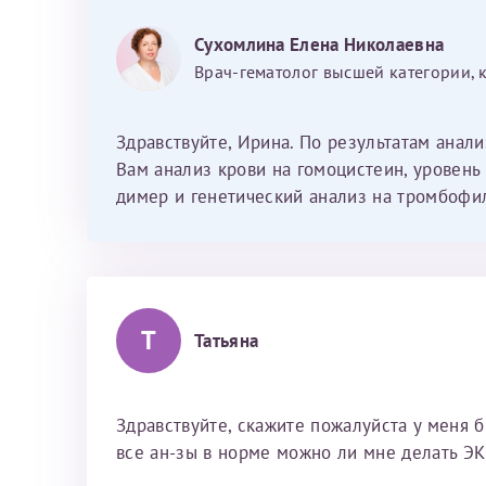
Фамилия*
Или введите его имя
Сухомлина Елена Николаевна
Врач-гематолог высшей категории, 
Отчество*
Здравствуйте, Ирина. По результатам анал
Принимаю усл
Вам анализ крови на гомоцистеин, уровень 
димер и генетический анализ на тромбофи
Фамилия*
Т
Татьяна
Отчество*
Здравствуйте, скажите пожалуйста у меня 
все ан-зы в норме можно ли мне делать ЭК