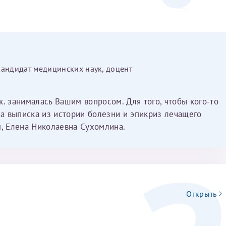
олько немного повышен д димер. Медикаментозного
льства не видит в нём необходимости. Врач рекомендует
жается фолликулярный резерв. Мой вопрос в
я больных с аутоиммуным заболеванием? Ели
ге врача или учреждение.специализирующееся в этом
кандидат медицинских наук, доцент
хать только к протоколу. Понимаю.что заочно сложно
а.если посоветуете какое нибудь доп обследование или
.к. занималась Вашим вопросом. Для того, чтобы кого-то
а выписка из истории болезни и эпикриз лечащего
м, Елена Николаевна Сухомлина.
Открыть