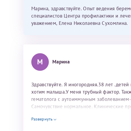
Марина, здравствуйте. Опыт ведения бере
специалистов Центра профилактики и лечен
уважением, Елена Николаевна Сухомлина.
М
Марина
Здравствуйте. Я иногородняя.38 лет .детей
хотим малыша.У меня трубный фактор. Такж
гематолога с аутоиммунным заболеванием-
Самочувствие нормальное. Клинические пр
гаммаглобулинов. некоторое снижение аль
Развернуть
иммуноглобулина класса М до двух норм. И
сутки. Общий клинический анализ крови. 