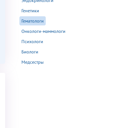
Эндокринологи
Генетики
Гематологи
Онкологи-маммологи
аться на прием
Психологи
Биологи
Медсестры
Для предоставления в налоговые органы Российской Федерации, выписать ее на имя: