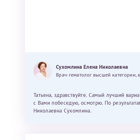
За год/годы
2022
2023
2024
2025
Сухомлина Елена Николаевна
Врач-гематолог высшей категории, 
Татьяна, здравствуйте. Самый лучший вариа
Телефон*
с Вами побеседую, осмотрю. По результата
Николаевна Сухомлина.