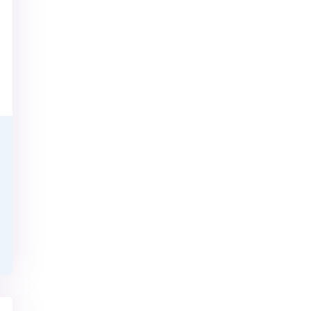
скан 2-3 страниц паспорта пациента и налогоплательщика* (основной разворот с фотографией, вашими данными и местом выдачи)