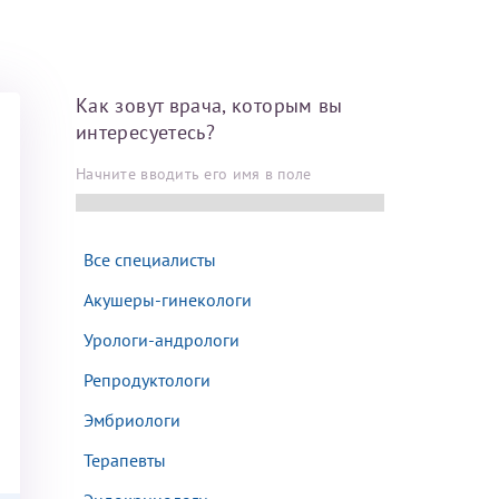
Далее
Как зовут врача, которым вы
После отправки
интересуетесь?
оплательщика не
Начните вводить его имя в поле
кой заявки.
м
Все специалисты
Акушеры-гинекологи
Урологи-андрологи
Репродуктологи
Эмбриологи
Терапевты
там: