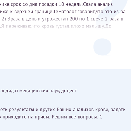
ике,срок со дня посадки 10 недель.Сдала анализ
е к верхней границе.Гематолог говорит,что это из-за
т 3раза в день и утрожестан 200 по 1 свече 2 раза в
о.Я переживаю,что кровь густая,плохо малышу.До
есяц после подсадки принимала тромбоасс,УЗИ будет
менять поддержку.Фибриноген стал повышаться после
ующего лечения.Что Вы посоветуете,спасибо.
кандидат медицинских наук, доцент
еть результаты и других Ваших анализов крови, задать
у приходите на прием. Решим все вопросы. С