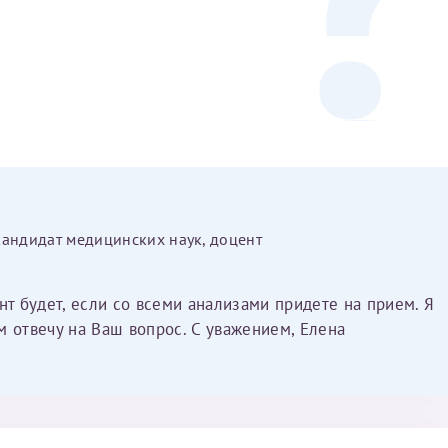
Получение справки
Лично в кассе центра
Прислать на эл. почту
Направить справку сразу в ИФНС
(упрощенный порядок возврата НДФЛ с 2024 г.)
кандидат медицинских наук, доцент
нт будет, если со всеми анализами придете на прием. Я
Электронная почта*
м отвечу на Ваш вопрос. С уважением, Елена