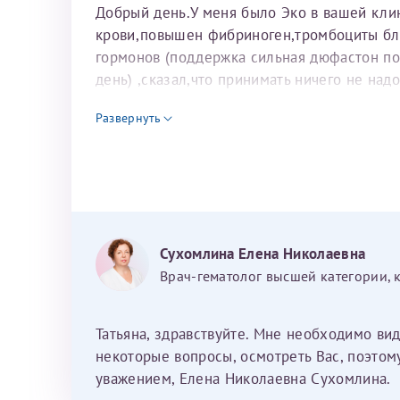
Добрый день.У меня было Эко в вашей клин
крови,повышен фибриноген,тромбоциты ближ
гормонов (поддержка сильная дюфастон по 2
день) ,сказал,что принимать ничего не над
подсадки принимала курантил про 1 т. и м
Развернуть
через неделю и тогда,возможно,начнут от
первого Эко в феврале 2015 года и послед
Сухомлина Елена Николаевна
Врач-гематолог высшей категории, 
Татьяна, здравствуйте. Мне необходимо вид
некоторые вопросы, осмотреть Вас, поэтом
уважением, Елена Николаевна Сухомлина.