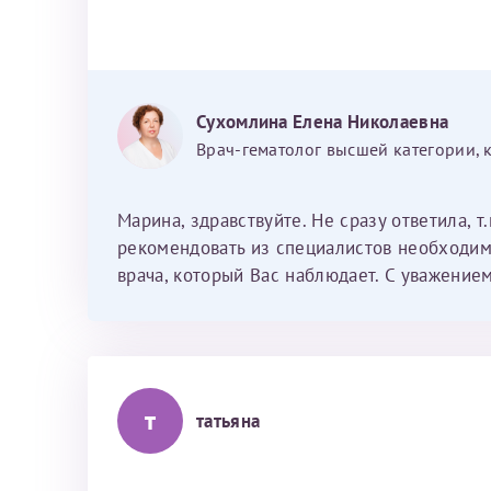
незначительно. Коагулограмма в норме. т
лечения не получаю.тк врач по месту жите
не откладывать эко. тк у меня быстро сни
следующем- есть ли у Вас примеры ведени
Сухомлина Елена Николаевна
нет.может посоветуете в Санкт- Петербур
Врач-гематолог высшей категории, 
вопросе? С работы могу отлучиться и прие
консультировать.Буду Вам очень благодарн
лекарства до эко. С уважением. Марина
Марина, здравствуйте. Не сразу ответила, т
рекомендовать из специалистов необходим
врача, который Вас наблюдает. С уважение
т
татьяна