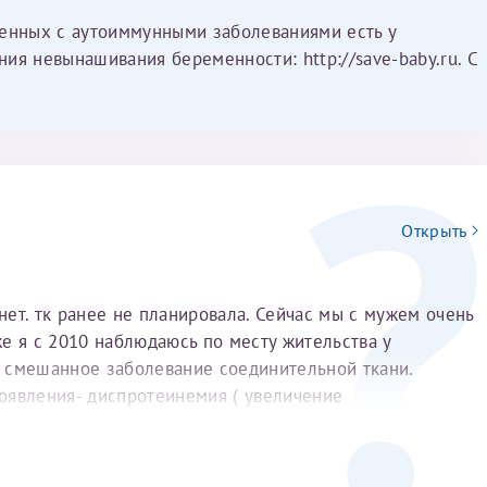
менных с аутоиммунными заболеваниями есть у
ия невынашивания беременности: http://save-baby.ru. С
Открыть
 нет. тк ранее не планировала. Сейчас мы с мужем очень
е я с 2010 наблюдаюсь по месту жительства у
 смешанное заболевание соединительной ткани.
оявления- диспротеинемия ( увеличение
бумина). увеличение содержания общего
ногда появляется белок в суточной моче до 200 мг в
биохимия в норме. РФ. СРБ в норме. АНФ повышен