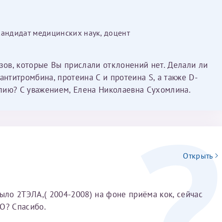
Имя*
кандидат медицинских наук, доцент
Дата рождения*
изов, которые Вы прислали отклонений нет. Делали ли
Запис
овия
Соглашения на обработку персональных данных
антитромбина, протеина С и протеина S, а также D-
лию? С уважением, Елена Николаевна Сухомлина.
Имя*
Открыть
ИНН Налогоплательщика*
было 2ТЭЛА,( 2004-2008) на фоне приёма кок, сейчас
О? Спасибо.
налогоплательщик, тот, кто будет получать вычет - ФИО налогоплательщика