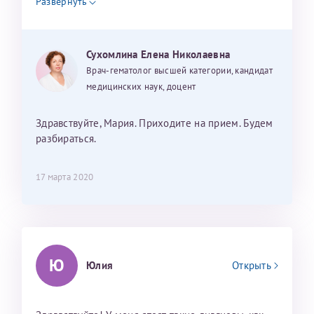
Развернуть
принимаю Оралейр пыльцы луговых трав, более
Отчество*
не каких лекарств не пью. Аллерголог как то
меня напугала, когда взглянула на результаты
Сухомлина Елена Николаевна
анализов. Спасибо за помощь!!!
ИНН Налогоплательщика*
Врач-гематолог высшей категории, кандидат
медицинских наук, доцент
налогоплательщик, тот, кто будет получать вычет - ФИО
Здравствуйте, Мария. Приходите на прием. Будем
налогоплательщика
разбираться.
17 марта 2020
За год/годы
2022
2023
2024
Ю
Юлия
Открыть
2025