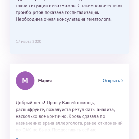
такой ситуации невозможно. С таким количеством
тромбоцитов показана госпитализация.
Необходима очная консультация гематолога.
Принимаю условия
Соглашения на обработку
Отчество*
персональных данных
17 марта 2020
Записаться на прием
Дата рождения*
М
Мария
Открыть
Для предоставления в налоговые органы Российской
Федерации, выписать ее на имя:
Фамилия*
Добрый день! Прошу Вашей помощь,
расшифруйте, пожалуйста результаты анализа,
насколько все критично. Кровь сдавала по
назначению врача аллерголога, ранее отклонений
Имя*
по ОАК не было. Предоставить сейчас
предыдущие результаты не могу(( Сейчас