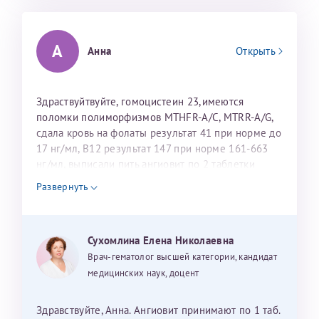
налогоплательщика* (основной разворот с фотографией,
вашими данными и местом выдачи)
А
Анна
Открыть
Здраствуйтвуйте, гомоцистеин 23,имеются
поломки полиморфизмов MTHFR-A/C, MTRR-A/G,
сдала кровь на фолаты результат 41 при норме до
17 нг/мл, В12 результат 147 при норме 161-663
нг/мл, выписали пить ангиовит по 2 таблетки
фемибион, уколы В12 и В6, скажите опасно ли
Развернуть
такое повышение фолиевой? И нужно ли пить
ангиовит и фемибион если избыток в крови?
Сухомлина Елена Николаевна
Врач-гематолог высшей категории, кандидат
медицинских наук, доцент
Здравствуйте, Анна. Ангиовит принимают по 1 таб.
Нажимая кнопку "Отправить" соглашаюсь с
Политикой