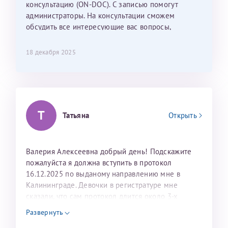
консультацию (ON-DOC). С записью помогут
лёгкое и простое. Вообще в данной клинике весь
администраторы. На консультации сможем
персонал очень вежливый и чуткий, прям приятно
обсудить все интересующие вас вопросы,
находиться. Мы собираемся туда ещё за вторым
составить план подготовки и лечения.
ребёнком, и конечно же только к Ринату
Рафаильевичу, нашему волшебнику, без каких либо
18 декабря 2025
сомнений.
Темирбулатов Ринат Рафаилевич
Репродуктологи
Т
Татьяна
Открыть
26 июля 2026
Валерия Алексеевна добрый день! Подскажите
пожалуйста я должна вступить в протокол
16.12.2025 по выданому направлению мне в
Калининграде. Девочки в регистратуре мне
сказали, что сам протокол длится около 3-х
недель и 3 недели я должна находится в Питере.
Развернуть
Можно мне новый год провести в Калининграде и