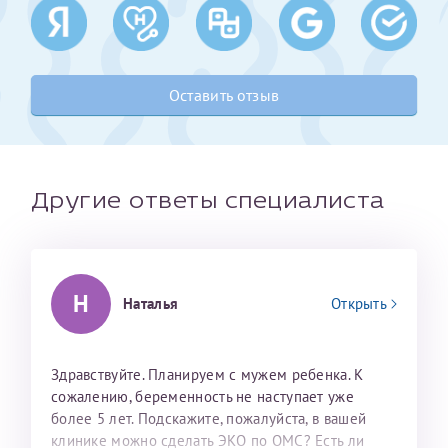
Получение справки
Оставить отзыв
Лично в кассе центра
Прислать на эл. почту
Направить справку сразу в ИФНС
Другие ответы специалиста
(упрощенный порядок возврата НДФЛ с 2024 г.)
Телефон*
Н
Наталья
Открыть
Электронная почта*
Здравствуйте. Планируем с мужем ребенка. К
сожалению, беременность не наступает уже
более 5 лет. Подскажите, пожалуйста, в вашей
скан 2-3 страниц паспорта пациента и
клинике можно сделать ЭКО по ОМС? Есть ли