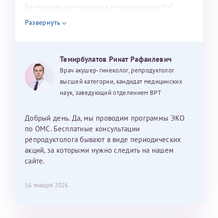
налогоплательщика* (основной разворот с фотографией,
бесплатная консультация репродуктолога? С
уважением, Наталья Баранова.
вашими данными и местом выдачи)
Развернуть
Темирбулатов Ринат Рафаилевич
Александра
Врач акушер-гинеколог, репродуктолог
высшей категории, кандидат медицинских
наук, заведующий отделением ВРТ
Хотелось бы выразить благодарность Темирбулатову
Добрый день. Да, мы проводим программы ЭКО
Ринату Рафаильевичу. Словами не описать, на сколько
по ОМС. Бесплатные консультации
мы ему благодарны. Благодаря ему мы стали
репродуктолога бывают в виде периодических
счастливыми родителями доченьки, которой
акций, за которыми нужно следить на нашем
исполнилось вчера пол года. Ринат Рафаильевич
сайте.
волшебник, который исполнил нашу очень давнюю
мечту. Забеременеть не получалось на протяжении
16 января 2026
10 лет. Потом начались операции по женски
(вылазили кисты на яичниках), после которых мне
сказали, что срочно нужно беременеть, так как я могу
Светлана
Анна
Нажимая кнопку "Отправить" соглашаюсь с
Политикой