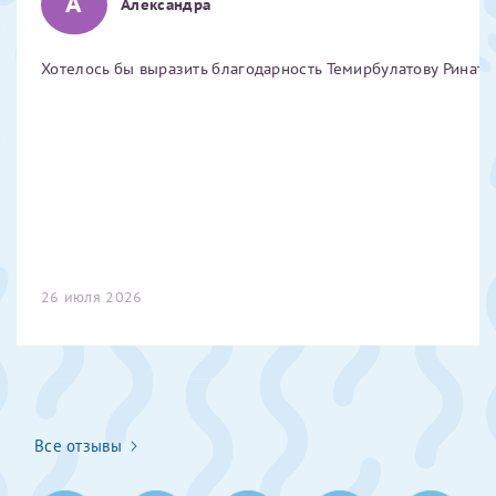
А
Александра
Отчество*
Хотелось бы выразить благодарность Темирбулатову Ринату 
ИНН Налогоплательщика*
налогоплательщик, тот, кто будет получать вычет - ФИО
налогоплательщика
За год/годы
26 июля 2026
2022
2023
2024
2025
Все отзывы