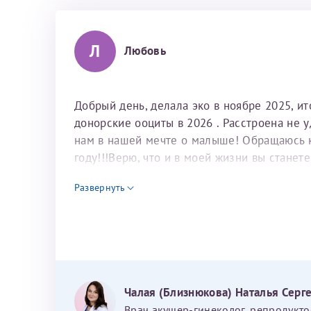
Л
Любовь
Добрый день, делала эко в ноябре 2025, и
донорские ооциты в 2026 . Расстроена не 
нам в нашей мечте о малыше! Обращаюсь к 
году!!!Верю, что и в моей жизни вы станет
для программы эко
Развернуть
Чалая (Близнюкова) Наталья Серг
Врач акушер-гинеколог, репродукто