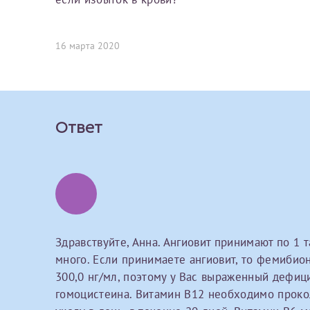
Вы можете оформить справку как для с
своим родителям).
О каком враче расск
Электронная почта*
Я подтверждаю,
16 марта 2020
Справка готовится
стр
Ваш отзыв
готового документа
из
Номер телефона*
выполняются
. Пожалу
Ответ
После отправки заявки вы 
«
Заявка на справку пр
Номер медицинской
уточнения информации
Здравствуйте, Анна. Ангиовит принимают по 1 т
Сдать спермог
Прикрепить ф
Заявление
много. Если принимаете ангиовит, то фемибио
300,0 нг/мл, поэтому у Вас выраженный дефиц
Выберите специально
гомоцистеина. Витамин В12 необходимо прокол
Прошу выдать справку