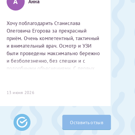
А
Анна
Хочу поблагодарить Станислава
Олеговича Егорова за прекрасный
приём. Очень компетентный, тактичный
и внимательный врач. Осмотр и УЗИ
были проведены максимально бережно
и безболезненно, без спешки и с
 Словами не
подробными объяснениями. С первых
выми родителями
минут чувствуется высокий
бник, который
профессионализм и уважительное
жении 10 лет.
отношение к пациенту. Спасибо
13 июня 2026
ь с
 которых мне
большое за чуткость, деликатность и
 Было принято
комфортную атмосферу на приёме!
едуры. Поэтому
елали ЭКО
Оставить отзыв
врача
ши поздравляем
Очень