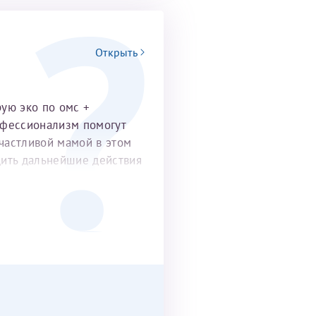
Открыть
рую эко по омс +
офессионализм помогут
частливой мамой в этом
удить дальнейшие действия