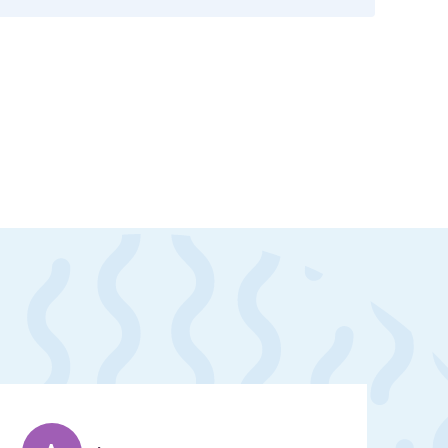
скан 2-3 страниц паспорта пациента и налогоплательщика* (основной разворот с фотографией, вашими данными и местом выдачи)