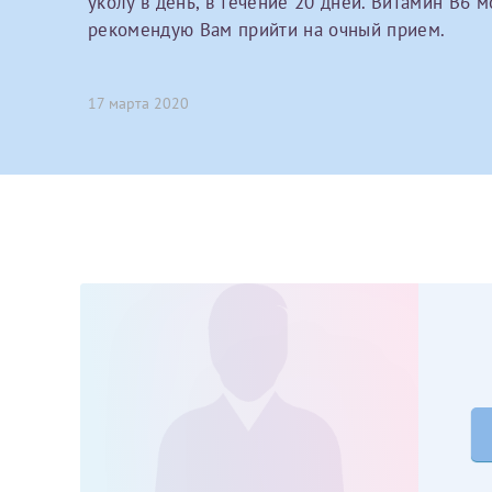
уколу в день, в течение 20 дней. Витамин В6 
Принимаю усл
Фамилия*
рекомендую Вам прийти на очный прием.
Или введите его имя
17 марта 2020
Отчество*
Принимаю усл
Фамилия*
Отчество*