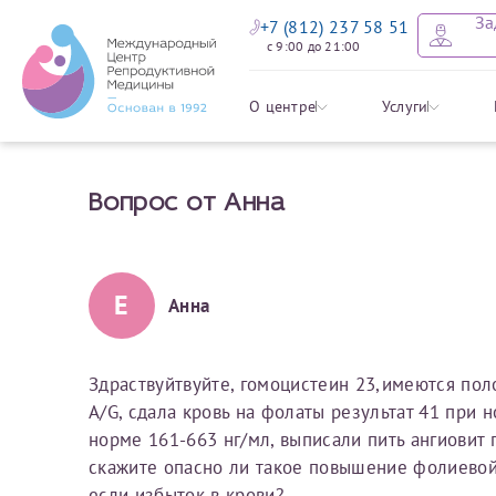
За
+7 (812) 237 58 51
с 9:00 до 21:00
Оставить
Записать
Задать в
Заявление 
О центре
Услуги
налоговых
Вопрос от Анна
Уважаемые пациенты! 
Ваше имя
Имя*
Мы рады приветст
ответы на интере
органов ознакомьтесь,
социальный налоговый
Мы просим вас не
Е
Анна
Ознакомить
информацию о сос
Фамилия
Отчество*
анонимность и за
условия мы не см
Здраствуйтвуйте, гомоцистеин 23,имеются по
A/G, сдала кровь на фолаты результат 41 при н
Наши специалист
Электронная почта
Фамилия*
норме 161-663 нг/мл, выписали пить ангиовит 
на основе ваших 
скажите опасно ли такое повышение фолиевой
Срок подготовки доку
можно скорее.
если избыток в крови?