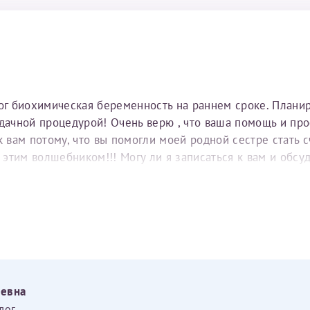
тог биохимическая беременность на раннем сроке. Плани
удачной процедурой! Очень верю , что ваша помощь и пр
вам потому, что вы помогли моей родной сестре стать с
е этим волшебником!!! Могу ли я записаться к вам и обс
еевна
лог