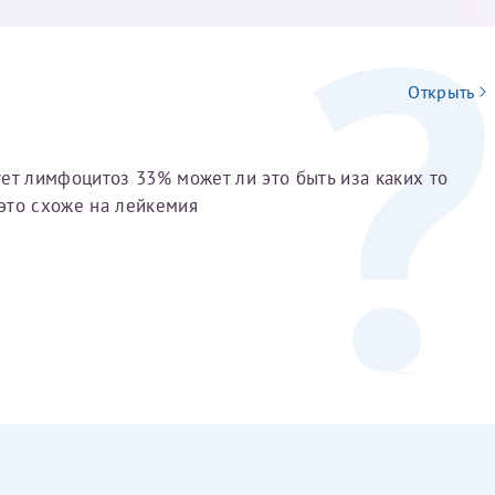
Открыть
ет лимфоцитоз 33% может ли это быть иза каких то
это схоже на лейкемия
Нажимая кнопку "Отправить" соглашаюс
Политикой конфиденциальности
й информации в электронной форме (в том числе персональных данных) по открытым