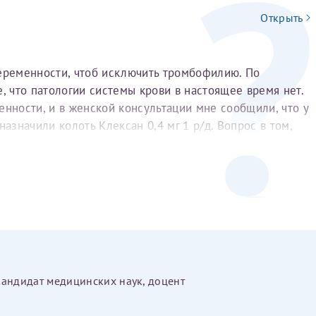
Открыть
беременности, чтоб исключить тромбофилию. По
, что патологии системы крови в настоящее время нет.
енности, и в женской консультации мне сообщили, что у
азначили колоть Клексан 0,4 мг 1 р/д. Вопрос в том,
и верны ли назначения уколов Клексан?
кандидат медицинских наук, доцент