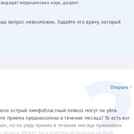
кандидат медицинских наук, доцент
Ваш вопрос невозможно. Задайте его врачу, который
Открыть
гнозе острый лимфобластный лейкоз могут ли уйти
ате приема преднизолона в течение месяца? То есть вот
ноз, но по ряду причин в течение месяца принимали
е лечили. Может ли в повторной пункции не быть