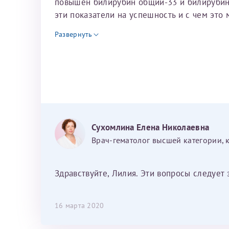
повышен билирубин общий-33 и билирубин п
эти показатели на успешность и с чем это
За год/годы
Развернуть
2022
2023
2024
2025
Сухомлина Елена Николаевна
Врач-гематолог высшей категории, 
Телефон*
Здравствуйте, Лилия. Эти вопросы следует 
16 марта 2020