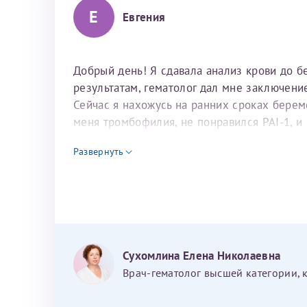
Е
Евгения
Добрый день! Я сдавала анализ крови до 
результатам, гематолог дал мне заключение
Сейчас я нахожусь на ранних сроках берем
меня тромбофилия, не понравился PAI-1, и н
кто прав гематолог или акушер-гинеколог, 
Развернуть
Сухомлина Елена Николаевна
Врач-гематолог высшей категории, 