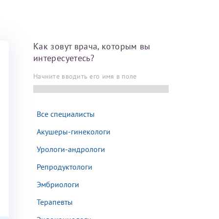
Далее
Как зовут врача, которым вы
После отправки
интересуетесь?
оплательщика не
Начните вводить его имя в поле
кой заявки.
м
Все специалисты
Акушеры-гинекологи
Урологи-андрологи
Репродуктологи
Эмбриологи
Терапевты
там: