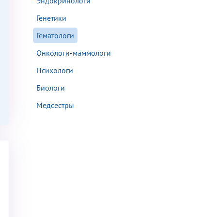
Эндокринологи
Генетики
Гематологи
Онкологи-маммологи
аться на прием
Психологи
Биологи
Медсестры
Для предоставления в налоговые органы Российской Федерации, выписать ее на имя: