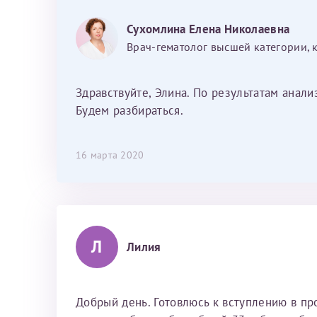
Фамилия*
Или введите его имя
Сухомлина Елена Николаевна
Врач-гематолог высшей категории, 
Отчество*
Здравствуйте, Элина. По результатам анал
Принимаю усл
Будем разбираться.
16 марта 2020
Фамилия*
Л
Лилия
Отчество*
Добрый день. Готовлюсь к вступлению в пр