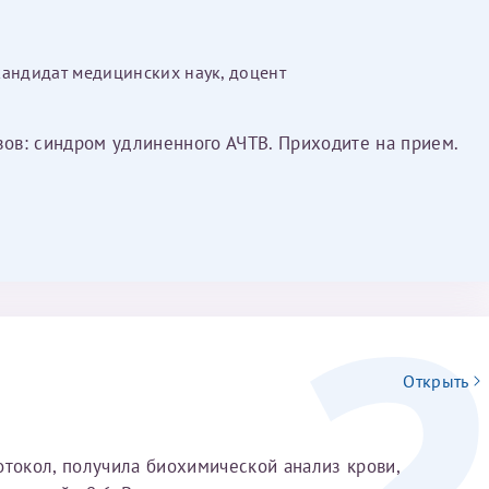
Имя*
кандидат медицинских наук, доцент
Дата рождения*
изов: синдром удлиненного АЧТВ. Приходите на прием.
Запис
овия
Соглашения на обработку персональных данных
Имя*
Открыть
ИНН Налогоплательщика*
отокол, получила биохимической анализ крови,
налогоплательщик, тот, кто будет получать вычет - ФИО налогоплательщика