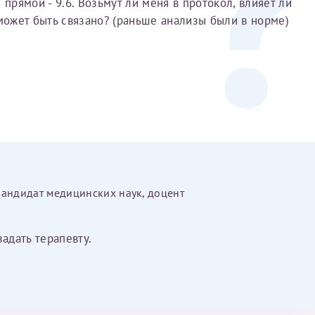
рямой - 9.6. Возьмут ли меня в протокол, влияет ли
 может быть связано? (раньше анализы были в норме)
Получение справки
Лично в кассе центра
Прислать на эл. почту
Направить справку сразу в ИФНС
(упрощенный порядок возврата НДФЛ с 2024 г.)
кандидат медицинских наук, доцент
Электронная почта*
задать терапевту.