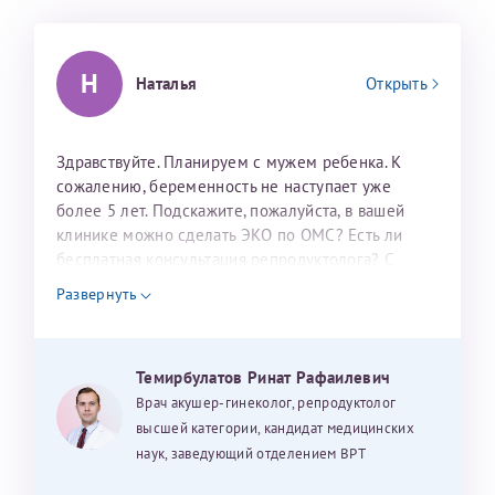
налогоплательщика* (основной разворот с фотографией,
вашими данными и местом выдачи)
Н
Наталья
Открыть
Здравствуйте. Планируем с мужем ребенка. К
сожалению, беременность не наступает уже
более 5 лет. Подскажите, пожалуйста, в вашей
клинике можно сделать ЭКО по ОМС? Есть ли
бесплатная консультация репродуктолога? С
Александра
уважением, Наталья Баранова.
Развернуть
Хотелось бы выразить благодарность Темирбулатову
Темирбулатов Ринат Рафаилевич
Ринату Рафаильевичу. Словами не описать, на сколько
Врач акушер-гинеколог, репродуктолог
мы ему благодарны. Благодаря ему мы стали
высшей категории, кандидат медицинских
счастливыми родителями доченьки, которой
наук, заведующий отделением ВРТ
исполнилось вчера пол года. Ринат Рафаильевич
Нажимая кнопку "Отправить" соглашаюсь с
Политикой