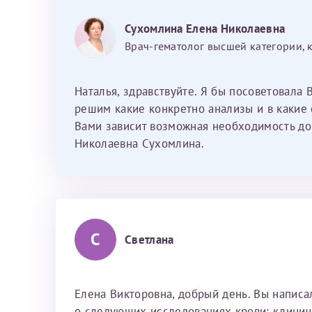
Фамилия*
Или введите его имя
Сухомлина Елена Николаевна
Врач-гематолог высшей категории, 
Отчество*
Наталья, здравствуйте. Я бы посоветовала 
Принимаю усл
решим какие конкретно анализы и в какие 
Вами зависит возможная необходимость до
Николаевна Сухомлина.
Фамилия*
С
Светлана
Отчество*
Елена Викторовна, добрый день. Вы написа
о следующих исследованиях крови: клиниче