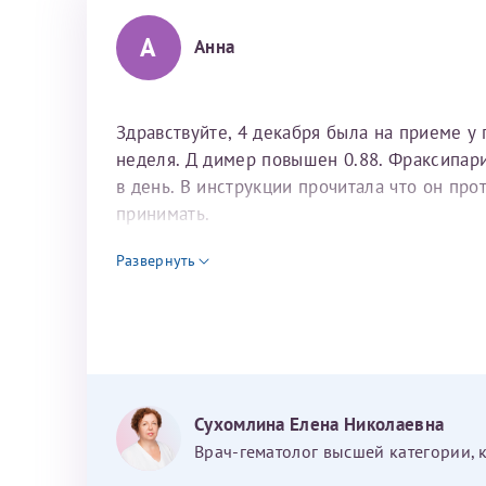
А
Анна
Здравствуйте, 4 декабря была на приеме у
неделя. Д димер повышен 0.88. Фраксипари
в день. В инструкции прочитала что он про
принимать.
Развернуть
Я подтверждаю свое согласие на передачу указанной мно
каналам связи сети Интернет.
Сухомлина Елена Николаевна
Врач-гематолог высшей категории, 