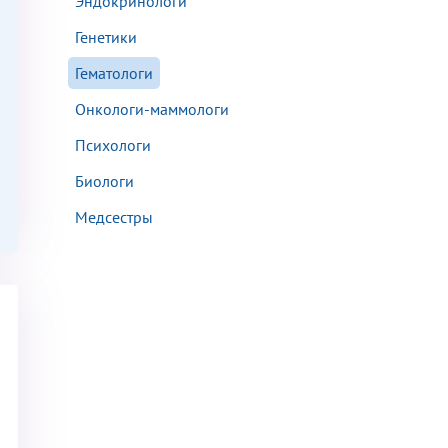
Эндокринологи
Генетики
Гематологи
Онкологи-маммологи
аться на прием
Психологи
Биологи
Медсестры
Для предоставления в налоговые органы Российской Федерации, выписать ее на имя: