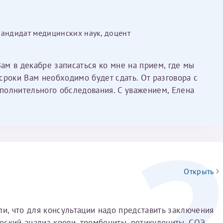
Имя*
кандидат медицинских наук, доцент
Дата рождения*
Вам в декабре записаться ко мне на прием, где мы
Запис
овия
Соглашения на обработку персональных данных
сроки Вам необходимо будет сдать. От разговора с
полнительного обследования. С уважением, Елена
Имя*
Открыть
ИНН Налогоплательщика*
ли, что для консультации надо представить заключения
налогоплательщик, тот, кто будет получать вычет - ФИО налогоплательщика
ский анализ крови, тромбоциты, ретикулоциты, СОЭ,