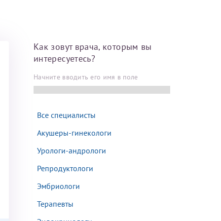
Далее
Как зовут врача, которым вы
После отправки
интересуетесь?
оплательщика не
Начните вводить его имя в поле
кой заявки.
м
Все специалисты
Акушеры-гинекологи
Урологи-андрологи
Репродуктологи
Эмбриологи
Терапевты
там: