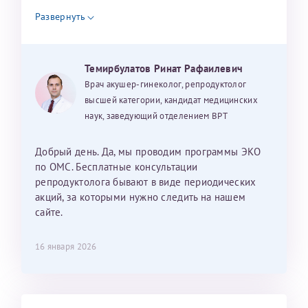
налогоплательщика* (основной разворот с фотографией,
уважением, Наталья Баранова.
Развернуть
вашими данными и местом выдачи)
Темирбулатов Ринат Рафаилевич
Александра
Врач акушер-гинеколог, репродуктолог
высшей категории, кандидат медицинских
наук, заведующий отделением ВРТ
Хотелось бы выразить благодарность Темирбулатову
Добрый день. Да, мы проводим программы ЭКО
Ринату Рафаильевичу. Словами не описать, на сколько
по ОМС. Бесплатные консультации
мы ему благодарны. Благодаря ему мы стали
репродуктолога бывают в виде периодических
счастливыми родителями доченьки, которой
акций, за которыми нужно следить на нашем
исполнилось вчера пол года. Ринат Рафаильевич
сайте.
волшебник, который исполнил нашу очень давнюю
мечту. Забеременеть не получалось на протяжении
16 января 2026
10 лет. Потом начались операции по женски
(вылазили кисты на яичниках), после которых мне
сказали, что срочно нужно беременеть, так как я могу
Светлана
Анна
лишиться яичников. Было принято решение делать
Нажимая кнопку "Отправить" соглашаюсь с
Политикой