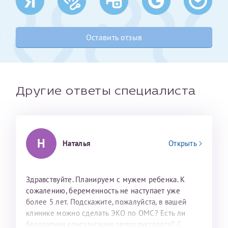
Получение справки
Оставить отзыв
Лично в кассе центра
Прислать на эл. почту
Другие ответы специалиста
Направить справку сразу в ИФНС
(упрощенный порядок возврата НДФЛ с 2024 г.)
Н
Наталья
Открыть
Телефон*
Здравствуйте. Планируем с мужем ребенка. К
Электронная почта*
сожалению, беременность не наступает уже
более 5 лет. Подскажите, пожалуйста, в вашей
клинике можно сделать ЭКО по ОМС? Есть ли
скан 2-3 страниц паспорта пациента и
бесплатная консультация репродуктолога? С