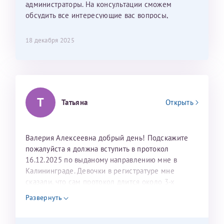
лёгкое и простое. Вообще в данной клинике весь
администраторы. На консультации сможем
персонал очень вежливый и чуткий, прям приятно
обсудить все интересующие вас вопросы,
находиться. Мы собираемся туда ещё за вторым
составить план подготовки и лечения.
ребёнком, и конечно же только к Ринату
18 декабря 2025
Рафаильевичу, нашему волшебнику, без каких либо
сомнений.
Темирбулатов Ринат Рафаилевич
Т
Репродуктологи
Татьяна
Открыть
26 июля 2026
Валерия Алексеевна добрый день! Подскажите
пожалуйста я должна вступить в протокол
16.12.2025 по выданому направлению мне в
Калининграде. Девочки в регистратуре мне
сказали, что сам протокол длится около 3-х
недель и 3 недели я должна находится в Питере.
Развернуть
Можно мне новый год провести в Калининграде и
приехать к Вам в январе? Будут ли действовать