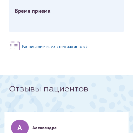
Время приема
Оставить отзыв
Принимаю условия
Соглашения на обработку
Отчество*
персональных данных
Записаться на прием
Дата рождения*
Расписание всех специалистов
Для предоставления в налоговые органы Российской
Федерации, выписать ее на имя:
Отзывы пациентов
Фамилия*
Имя*
А
Александра