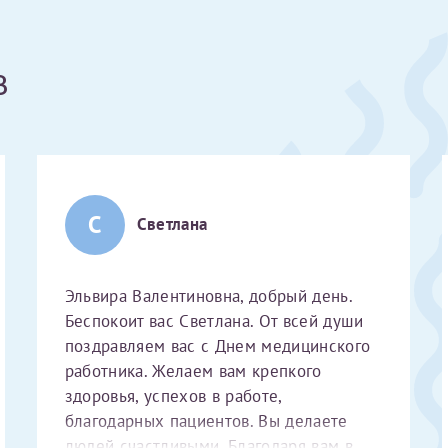
Получение справки
в
Лично в кассе центра
Прислать на эл. почту
Направить справку сразу в ИФНС
С
Светлана
(упрощенный порядок возврата НДФЛ с 2024 г.)
Эльвира Валентиновна, добрый день.
Беспокоит вас Светлана. От всей души
Электронная почта*
поздравляем вас с Днем медицинского
работника. Желаем вам крепкого
здоровья, успехов в работе,
благодарных пациентов. Вы делаете
людей счастливыми. Благодаря вам в