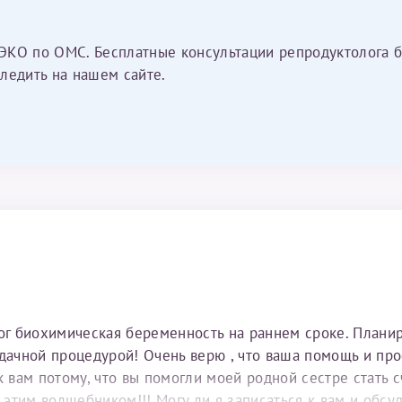
ЭКО по ОМС. Бесплатные консультации репродуктолога б
ледить на нашем сайте.
тог биохимическая беременность на раннем сроке. Плани
удачной процедурой! Очень верю , что ваша помощь и пр
вам потому, что вы помогли моей родной сестре стать с
е этим волшебником!!! Могу ли я записаться к вам и обс