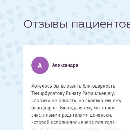
За год/годы
Отзывы пациенто
2022
2023
2024
2025
А
Александра
Хотелось бы выразить благодарность
Темирбулатову Ринату Рафаильевичу.
Телефон*
Словами не описать, на сколько мы ему
благодарны. Благодаря ему мы стали
счастливыми родителями доченьки,
которой исполнилось вчера пол года.
Ринат Рафаильевич волшебник, который