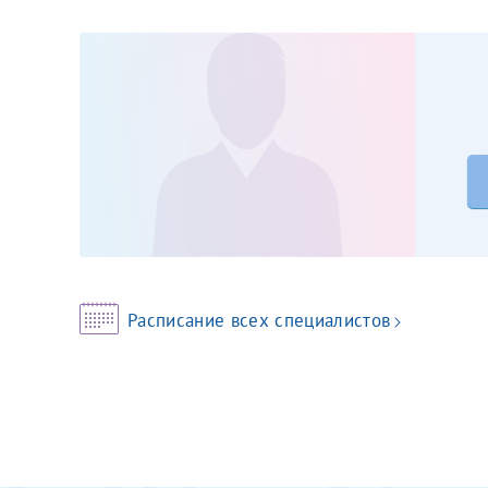
Принимаю усл
Фамилия*
Или введите его имя
Отчество*
Принимаю усл
Фамилия*
Расписание всех специалистов
Отчество*