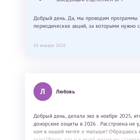
было, как с давней знакомой, очень
лёгкое и простое. Вообще в данной
клинике весь персонал очень вежливый
Добрый день. Да, мы проводим программы 
и чуткий, прям приятно находиться. Мы
периодических акций, за которыми нужно с
собираемся туда ещё за вторым
ребёнком, и конечно же только к Ринату
16 января 2026
Рафаильевичу, нашему волшебнику, без
каких либо сомнений.
Л
Любовь
Добрый день, делала эко в ноябре 2025, и
донорские ооциты в 2026 . Расстроена не 
нам в нашей мечте о малыше! Обращаюсь к 
году!!!Верю, что и в моей жизни вы станет