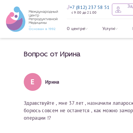
За
+7 (812) 237 58 51
с 9:00 до 21:00
Оставить
Записать
Задать в
Заявление 
О центре
Услуги
налоговых
Вопрос от Ирина
Уважаемые пациенты! 
Ваше имя
Имя*
Мы рады приветст
ответы на интере
органов ознакомьтесь,
социальный налоговый
Мы просим вас не
Е
Ирина
Ознакомить
информацию о сос
Фамилия
Отчество*
анонимность и за
условия мы не см
Здравствуйте , мне 37 лет , назначили лапаро
борюсь совсем не останется , как можно замо
Наши специалист
Электронная почта
Фамилия*
операции !?
на основе ваших 
Срок подготовки доку
можно скорее.