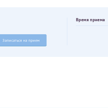
овия
Соглашения на обработку персональных данных
Имя*
Время приема
Дата рождения*
Запис
овия
Соглашения на обработку персональных данных
Записаться на прием
Имя*
ИНН Налогоплательщика*
налогоплательщик, тот, кто будет получать вычет - ФИО налогоплательщика