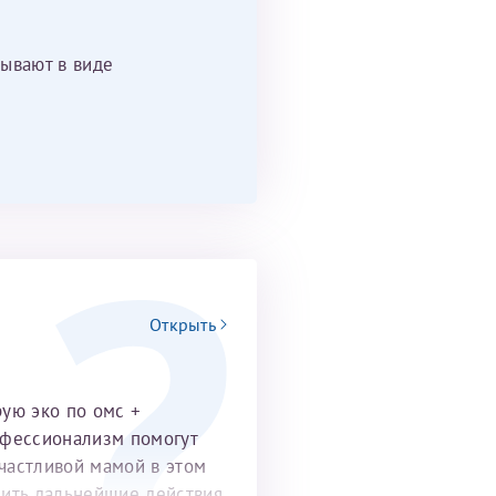
ывают в виде
Открыть
рую эко по омс +
офессионализм помогут
частливой мамой в этом
удить дальнейшие действия