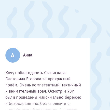
А
Анна
Хочу поблагодарить Станислава
Олеговича Егорова за прекрасный
приём. Очень компетентный, тактичный
и внимательный врач. Осмотр и УЗИ
были проведены максимально бережно
скан 2-3 страниц паспорта пациента и налогоплательщика* (основной разворот с фотографией, вашими данными и местом выдачи)
и безболезненно, без спешки и с
подробными объяснениями. С первых