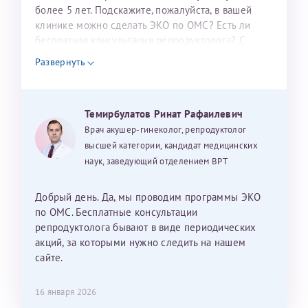
налогоплательщика* (основной разворот с фотографией,
более 5 лет. Подскажите, пожалуйста, в вашей
клинике можно сделать ЭКО по ОМС? Есть ли
вашими данными и местом выдачи)
бесплатная консультация репродуктолога? С
уважением, Наталья Баранова.
Развернуть
Александра
Темирбулатов Ринат Рафаилевич
Врач акушер-гинеколог, репродуктолог
высшей категории, кандидат медицинских
наук, заведующий отделением ВРТ
Хотелось бы выразить благодарность Темирбулатову
Ринату Рафаильевичу. Словами не описать, на сколько
Добрый день. Да, мы проводим программы ЭКО
мы ему благодарны. Благодаря ему мы стали
по ОМС. Бесплатные консультации
счастливыми родителями доченьки, которой
репродуктолога бывают в виде периодических
исполнилось вчера пол года. Ринат Рафаильевич
акций, за которыми нужно следить на нашем
волшебник, который исполнил нашу очень давнюю
сайте.
мечту. Забеременеть не получалось на протяжении
10 лет. Потом начались операции по женски
16 января 2026
(вылазили кисты на яичниках), после которых мне
Нажимая кнопку "Отправить" соглашаюсь с
Политикой