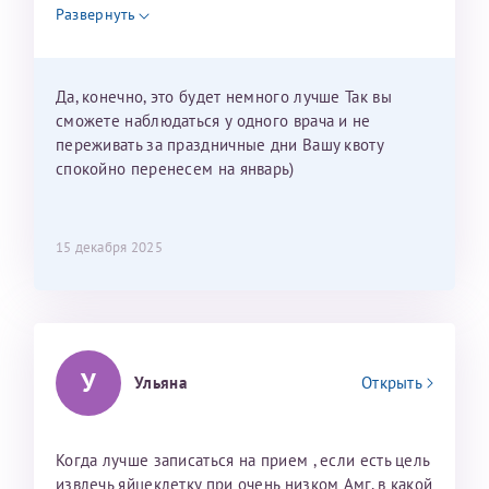
недель и 3 недели я должна находится в Питере.
Развернуть
Можно мне новый год провести в Калининграде и
приехать к Вам в январе? Будут ли действовать
мои направления?
Да, конечно, это будет немного лучше Так вы
сможете наблюдаться у одного врача и не
переживать за праздничные дни Вашу квоту
спокойно перенесем на январь)
15 декабря 2025
У
Ульяна
Открыть
Когда лучше записаться на прием , если есть цель
извлечь яйцеклетку при очень низком Амг, в какой