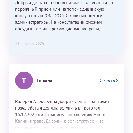
Добрый день, конечно вы можете записаться на
С ней общение было, как с давней знакомой, очень
первичный прием или на телемедицинскую
лёгкое и простое. Вообще в данной клинике весь
консультацию (ON-DOC). С записью помогут
персонал очень вежливый и чуткий, прям приятно
администраторы. На консультации сможем
находиться. Мы собираемся туда ещё за вторым
обсудить все интересующие вас вопросы,
ребёнком, и конечно же только к Ринату
составить план подготовки и лечения.
Рафаильевичу, нашему волшебнику, без каких либо
сомнений.
18 декабря 2025
Темирбулатов Ринат Рафаилевич
Репродуктологи
Т
Татьяна
Открыть
26 июля 2026
Валерия Алексеевна добрый день! Подскажите
пожалуйста я должна вступить в протокол
16.12.2025 по выданому направлению мне в
Калининграде. Девочки в регистратуре мне
сказали, что сам протокол длится около 3-х