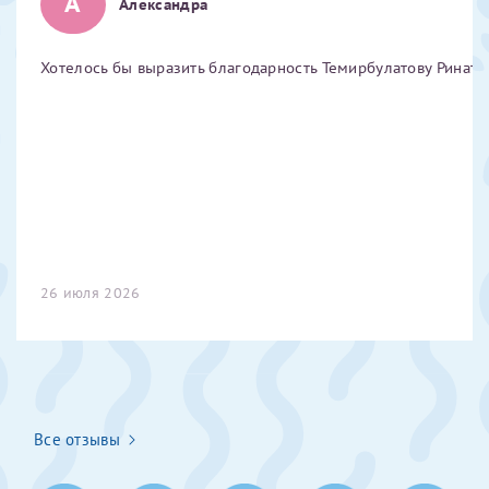
А
Александра
Отчество*
Хотелось бы выразить благодарность Темирбулатову Ринату 
ИНН Налогоплательщика*
налогоплательщик, тот, кто будет получать вычет - ФИО
налогоплательщика
За год/годы
26 июля 2026
2022
2023
2024
2025
Все отзывы