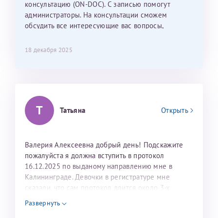
консультацию (ON-DOC). С записью помогут
лёгкое и простое. Вообще в данной клинике весь
администраторы. На консультации сможем
персонал очень вежливый и чуткий, прям приятно
обсудить все интересующие вас вопросы,
находиться. Мы собираемся туда ещё за вторым
составить план подготовки и лечения.
ребёнком, и конечно же только к Ринату
Рафаильевичу, нашему волшебнику, без каких либо
18 декабря 2025
сомнений.
Темирбулатов Ринат Рафаилевич
Репродуктологи
Т
Татьяна
Открыть
26 июля 2026
Валерия Алексеевна добрый день! Подскажите
пожалуйста я должна вступить в протокол
16.12.2025 по выданому направлению мне в
Калининграде. Девочки в регистратуре мне
сказали, что сам протокол длится около 3-х
недель и 3 недели я должна находится в Питере.
Развернуть
Можно мне новый год провести в Калининграде и