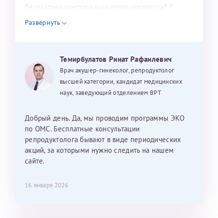
налогоплательщика* (основной разворот с фотографией,
бесплатная консультация репродуктолога? С
уважением, Наталья Баранова.
вашими данными и местом выдачи)
Развернуть
Темирбулатов Ринат Рафаилевич
Александра
Врач акушер-гинеколог, репродуктолог
высшей категории, кандидат медицинских
наук, заведующий отделением ВРТ
Хотелось бы выразить благодарность Темирбулатову
Добрый день. Да, мы проводим программы ЭКО
Ринату Рафаильевичу. Словами не описать, на сколько
по ОМС. Бесплатные консультации
мы ему благодарны. Благодаря ему мы стали
репродуктолога бывают в виде периодических
счастливыми родителями доченьки, которой
акций, за которыми нужно следить на нашем
исполнилось вчера пол года. Ринат Рафаильевич
сайте.
волшебник, который исполнил нашу очень давнюю
мечту. Забеременеть не получалось на протяжении
16 января 2026
10 лет. Потом начались операции по женски
(вылазили кисты на яичниках), после которых мне
сказали, что срочно нужно беременеть, так как я могу
Светлана
Анна
Нажимая кнопку "Отправить" соглашаюсь с
Политикой