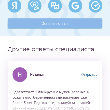
Получение справки
Оставить отзыв
Лично в кассе центра
Прислать на эл. почту
Направить справку сразу в ИФНС
Другие ответы специалиста
(упрощенный порядок возврата НДФЛ с 2024 г.)
Телефон*
Н
Наталья
Открыть
Электронная почта*
Здравствуйте. Планируем с мужем ребенка. К
сожалению, беременность не наступает уже
более 5 лет. Подскажите, пожалуйста, в вашей
скан 2-3 страниц паспорта пациента и
клинике можно сделать ЭКО по ОМС? Есть ли